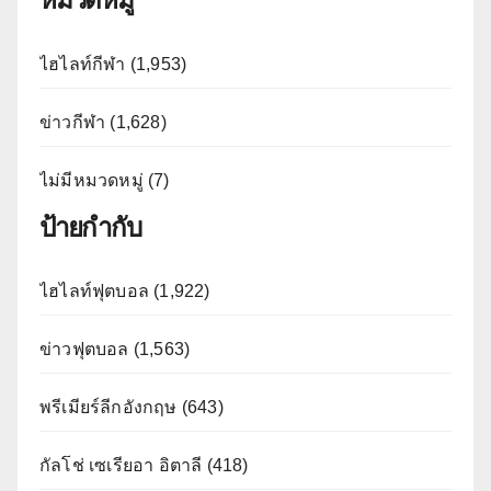
ไฮไลท์กีฬา (1,953)
ข่าวกีฬา (1,628)
ไม่มีหมวดหมู่ (7)
ป้ายกำกับ
ไฮไลท์ฟุตบอล (1,922)
ข่าวฟุตบอล (1,563)
พรีเมียร์ลีกอังกฤษ (643)
กัลโช่ เซเรียอา อิตาลี (418)