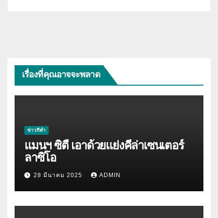
เรื่องที่คุณอาจจะพลาด
ข่าวกีฬา
แมนฯ ซิตี้ เอาด้วยแย่งคีล่าเซนเตอร์
ลาซิโอ
28 มีนาคม 2025
ADMIN