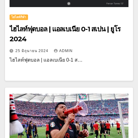
ไฮไลท์กีฬา
ไฮไลท์ฟุตบอล | แอลเบเนีย 0-1 สเปน | ยูโร
2024
25 มิถุนายน 2024
ADMIN
ไฮไลท์ฟุตบอล | แอลเบเนีย 0-1 ส…