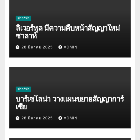
ข่าวกีฬา
ลิเวอร์พูล มีความคืบหน้าสัญญาใหม่
ซาลาห์
28 มีนาคม 2025
ADMIN
ข่าวกีฬา
บาร์เซโลน่า วางแผนขยายสัญญาการ์
เซีย
28 มีนาคม 2025
ADMIN