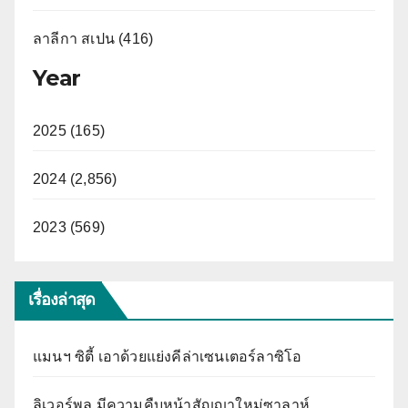
ลาลีกา สเปน (416)
Year
2025 (165)
2024 (2,856)
2023 (569)
เรื่องล่าสุด
แมนฯ ซิตี้ เอาด้วยแย่งคีล่าเซนเตอร์ลาซิโอ
ลิเวอร์พูล มีความคืบหน้าสัญญาใหม่ซาลาห์