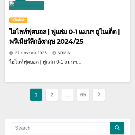
ไฮไลท์กีฬา
ไฮไลท์ฟุตบอล | ฟูแล่ม 0-1 แมนฯ ยูไนเต็ด |
พรีเมียร์ลีกอังกฤษ 2024/25
27 มกราคม 2025
ADMIN
ไฮไลท์ฟุตบอล | ฟูแล่ม 0-1 แมนฯ…
Posts
1
2
…
65
pagination