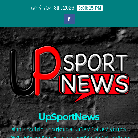
Skip
เสาร์. ส.ค. 8th, 2026
3:00:16 PM
to
content
UpSportNews
ข่าว ข่าวกีฬา ข่าวฟุตบอล ไฮไลท์ ไฮไลท์ฟุตบอล