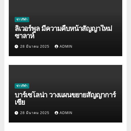
ข่าวกีฬา
ลิเวอร์พูล มีความคืบหน้าสัญญาใหม่
ซาลาห์
28 มีนาคม 2025
ADMIN
ข่าวกีฬา
บาร์เซโลน่า วางแผนขยายสัญญาการ์
เซีย
28 มีนาคม 2025
ADMIN