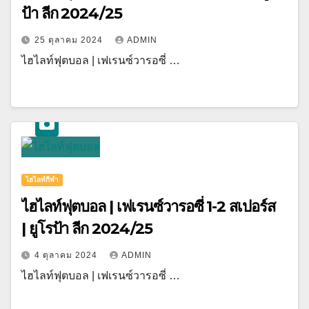
ป้า ลีก 2024/25
25 ตุลาคม 2024
ADMIN
ไฮไลท์ฟุตบอล | เฟเรนซ์วารอซี่ …
ไฮไลท์กีฬา
ไฮไลท์ฟุตบอล | เฟเรนซ์วารอซี่ 1-2 สเปอร์ส
| ยูโรป้า ลีก 2024/25
4 ตุลาคม 2024
ADMIN
ไฮไลท์ฟุตบอล | เฟเรนซ์วารอซี่ …