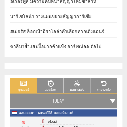
ลิเวอร์พูล มีความคืบหน้าสัญญาใหม่ซาลาห์
บาร์เซโลน่า วางแผนขยายสัญญาการ์เซีย
สเปอร์ส ล็อกเป้าอีราโอล่าตัวเลือกหากเด้งแอนจ์
ซาลีบาย้ำแฮปปี้อยากค้าแข้ง อาร์เซน่อล ต่อไป