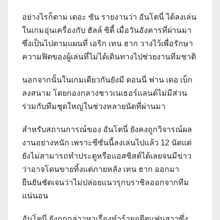
อย่างไรก็ตาม เดอะ ซัน รายงานว่า อันโตนี่ ได้ลงเล่น
ในเกมอุ่นเครื่องกับ ฮัลล์ ซิตี้ เมื่อวันอังคารที่ผ่านมา
ซึ่งเป็นไปตามแผนที่ เอริก เทน ฮาก วางไว้เพื่อรักษา
ความฟิตของผู้เล่นที่ไม่ได้เดินทางไปช่วยงานทีมชาติ
นอกจากนั้นในเกมเดียวกันยังมี ดอนนี่ ฟาน เดอ เบ็ก
ลงสนาม โดยกองกลางชาวเนเธอร์แลนด์ไม่มีส่วน
ร่วมกับทีมชุดใหญ่ในช่วงหลายนัดที่ผ่านมา
สำหรับสถานการณ์ของ อันโตนี่ ยังคงถูกวิจารณ์ผล
งานอย่างหนัก เพราะซีซั่นนี้ลงเล่นไปแล้ว 12 นัดแต่
ยังไม่สามารถทำประตูหรือแอสซิสต์ได้เลยจนมีข่าว
ว่าอาจโดนขายทิ้งแต่ภายหลัง เทน ฮาก ออกมา
ยืนยันชัดเจนว่าไม่ปล่อยแนวรุกบราซิลออกจากทีม
แน่นอน
อันโตนี่ ยังถูกกล่าวหาเรื่องทำร้ายอดีตแฟนสาวซึ่ง