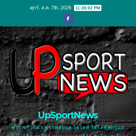
Skip
ศุกร์. ส.ค. 7th, 2026
11:28:03 PM
to
content
UpSportNews
ข่าว ข่าวกีฬา ข่าวฟุตบอล ไฮไลท์ ไฮไลท์ฟุตบอล