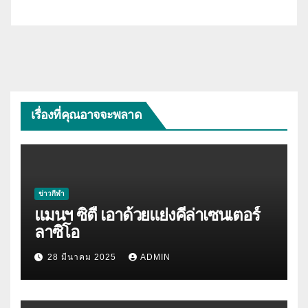
เรื่องที่คุณอาจจะพลาด
ข่าวกีฬา
แมนฯ ซิตี้ เอาด้วยแย่งคีล่าเซนเตอร์
ลาซิโอ
28 มีนาคม 2025
ADMIN