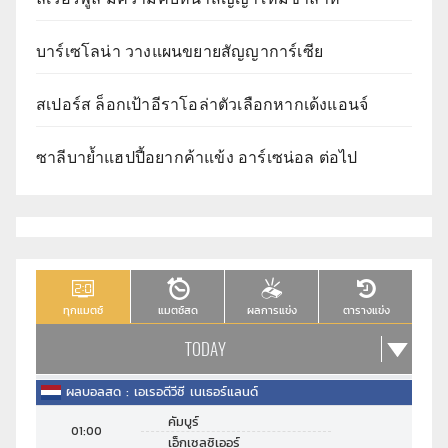
บาร์เซโลน่า วางแผนขยายสัญญาการ์เซีย
สเปอร์ส ล็อกเป้าอีราโอล่าตัวเลือกหากเด้งแอนจ์
ซาลีบาย้ำแฮปปี้อยากค้าแข้ง อาร์เซน่อล ต่อไป