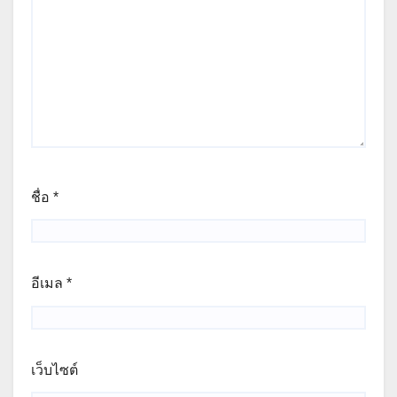
ชื่อ
*
อีเมล
*
เว็บไซต์