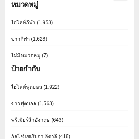
หมวดหมู่
ไฮไลท์กีฬา (1,953)
ข่าวกีฬา (1,628)
ไม่มีหมวดหมู่ (7)
ป้ายกำกับ
ไฮไลท์ฟุตบอล (1,922)
ข่าวฟุตบอล (1,563)
พรีเมียร์ลีกอังกฤษ (643)
กัลโช่ เซเรียอา อิตาลี (418)