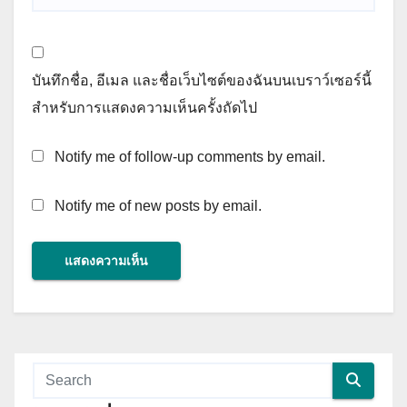
บันทึกชื่อ, อีเมล และชื่อเว็บไซต์ของฉันบนเบราว์เซอร์นี้
สำหรับการแสดงความเห็นครั้งถัดไป
Notify me of follow-up comments by email.
Notify me of new posts by email.