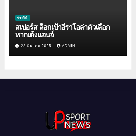
ข่าวกีฬา
สเปอร์ส ล็อกเป้าอีราโอล่าตัวเลือก
หากเด้งแอนจ์
28 มีนาคม 2025
ADMIN