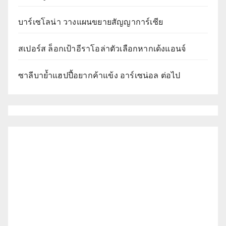
บาร์เซโลน่า วางแผนขยายสัญญาการ์เซีย
สเปอร์ส ล็อกเป้าอีราโอล่าตัวเลือกหากเด้งแอนจ์
ซาลีบาย้ำแฮปปี้อยากค้าแข้ง อาร์เซน่อล ต่อไป