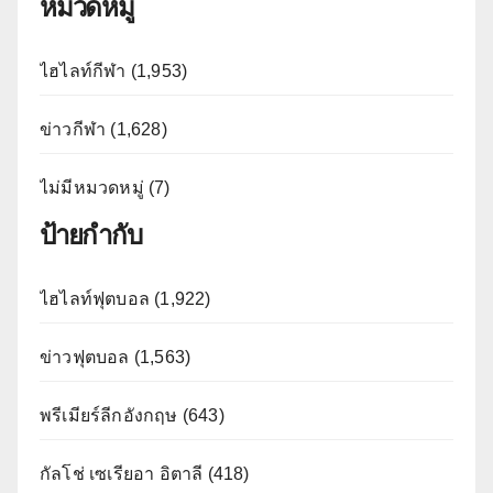
หมวดหมู่
ไฮไลท์กีฬา (1,953)
ข่าวกีฬา (1,628)
ไม่มีหมวดหมู่ (7)
ป้ายกำกับ
ไฮไลท์ฟุตบอล (1,922)
ข่าวฟุตบอล (1,563)
พรีเมียร์ลีกอังกฤษ (643)
กัลโช่ เซเรียอา อิตาลี (418)