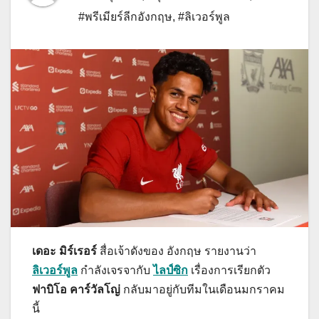
#พรีเมียร์ลีกอังกฤษ
,
#ลิเวอร์พูล
เดอะ มิร์เรอร์
สื่อเจ้าดังของ อังกฤษ รายงานว่า
ลิเวอร์พูล
กำลังเจรจากับ
ไลป์ซิก
เรื่องการเรียกตัว
ฟาบิโอ คาร์วัลโญ่
กลับมาอยู่กับทีมในเดือนมกราคม
นี้