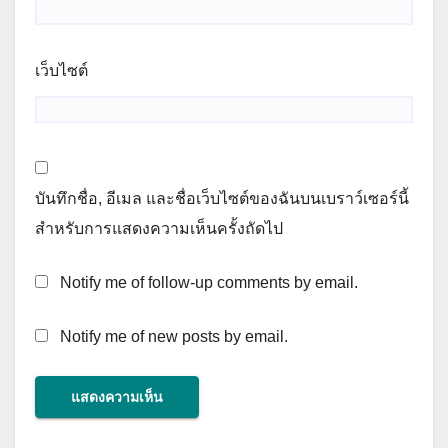
เว็บไซต์
บันทึกชื่อ, อีเมล และชื่อเว็บไซต์ของฉันบนเบราว์เซอร์นี้
สำหรับการแสดงความเห็นครั้งถัดไป
Notify me of follow-up comments by email.
Notify me of new posts by email.