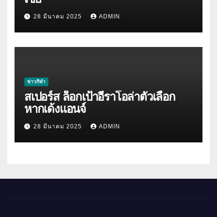
28 มีนาคม 2025
ADMIN
ข่าวกีฬา
สเปอร์ส ล็อกเป้าอีราโอล่าตัวเลือก
หากเด้งแอนจ์
28 มีนาคม 2025
ADMIN