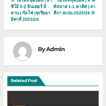
แนะแนว
ไฮไลท์ฟุตบอล | ลา
ไฮไลท์ฟุตบอล | ลาส
ซิโอ้ 0-2 อินเตอร์ มิ
พัลมาส 1-1 คาดิส | ลา
เรื่อง
ลาน | กัลโช่ เซเรียอา
ลีกา สเปน 2023/24
อิตาลี 2023/24
By
Admin
Related Post