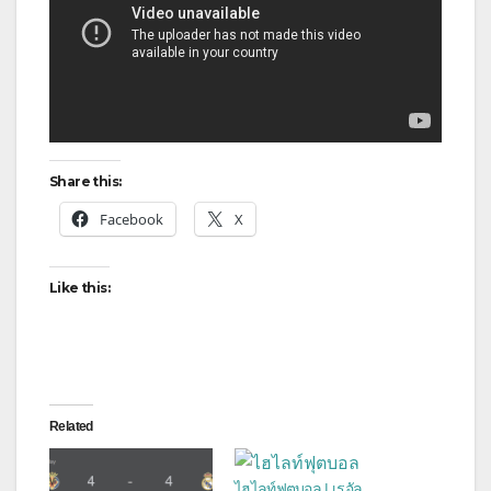
Share this:
Facebook
X
Like this:
Related
ไฮไลท์ฟุตบอล | เรอัล