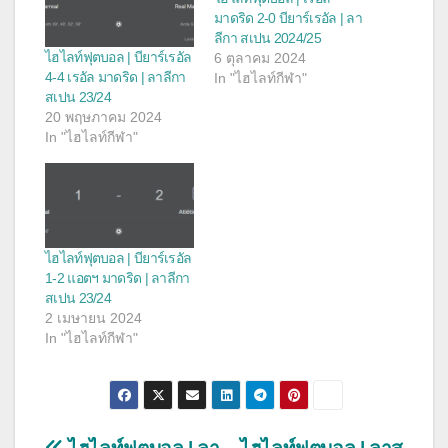
มาดริด 2-0 บียาร์เรอัล | ลา
ลีกา สเปน 2024/25
ไฮไลท์ฟุตบอล | บียาร์เรอัล
6 ตุลาคม 2024
4-4 เรอัล มาดริด | ลาลีกา
In "ไฮไลท์กีฬา"
สเปน 23/24
20 พฤษภาคม 2024
In "ไฮไลท์กีฬา"
ไฮไลท์ฟุตบอล | บียาร์เรอัล
1-2 แอตฯ มาดริด | ลาลีกา
สเปน 23/24
2 เมษายน 2024
In "ไฮไลท์กีฬา"