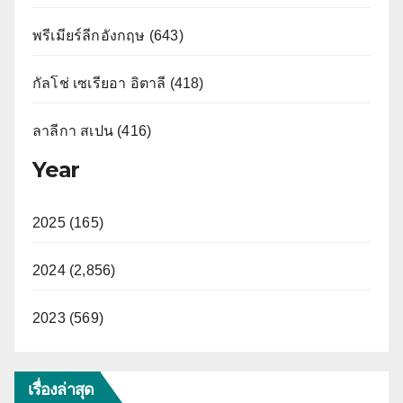
พรีเมียร์ลีกอังกฤษ (643)
กัลโช่ เซเรียอา อิตาลี (418)
ลาลีกา สเปน (416)
Year
2025 (165)
2024 (2,856)
2023 (569)
เรื่องล่าสุด