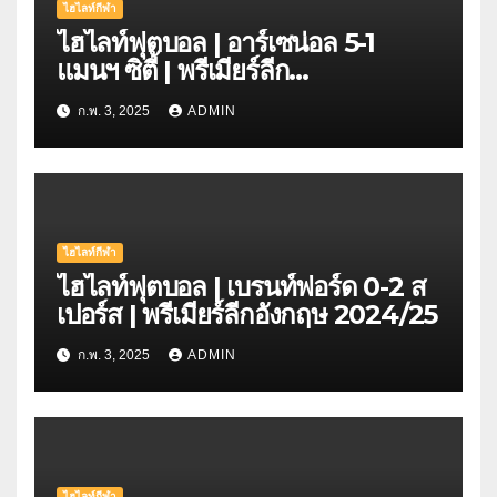
ไฮไลท์กีฬา
ไฮไลท์ฟุตบอล | อาร์เซน่อล 5-1
แมนฯ ซิตี้ | พรีเมียร์ลีก
อังกฤษ 2024/25
ก.พ. 3, 2025
ADMIN
ไฮไลท์กีฬา
ไฮไลท์ฟุตบอล | เบรนท์ฟอร์ด 0-2 ส
เปอร์ส | พรีเมียร์ลีกอังกฤษ 2024/25
ก.พ. 3, 2025
ADMIN
ไฮไลท์กีฬา