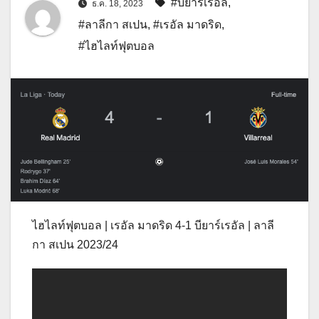
#บียาร์เรอัล
,
ธ.ค. 18, 2023
#ลาลีกา สเปน
,
#เรอัล มาดริด
,
#ไฮไลท์ฟุตบอล
ไฮไลท์ฟุตบอล | เรอัล มาดริด 4-1 บียาร์เรอัล | ลาลี
กา สเปน 2023/24