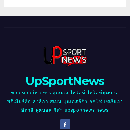
UpSportNews
ข่าว ข่าวกีฬา ข่าวฟุตบอล ไฮไลท์ ไฮไลท์ฟุตบอล
พรีเมียร์ลีก ลาลีกา สเปน บุนเดสลีก้า กัลโช่ เซเรียอา
อิตาลี ฟุตบอล กีฬา upsportnews news