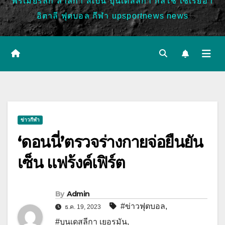
พรีเมียร์ลีก ลาลีกา สเปน บุนเดสลีก้า กัลโช่ เซเรียอา
อิตาลี ฟุตบอล กีฬา upsportnews news
ข่าวกีฬา
‘ดอนนี่’ตรวจร่างกายจ่อยืนยัน
เซ็น แฟร้งค์เฟิร์ต
By
Admin
#ข่าวฟุตบอล
,
ธ.ค. 19, 2023
#บุนเดสลีกา เยอรมัน
,