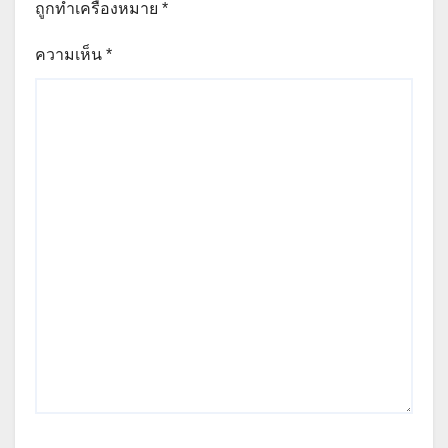
ถูกทำเครื่องหมาย
*
ความเห็น
*