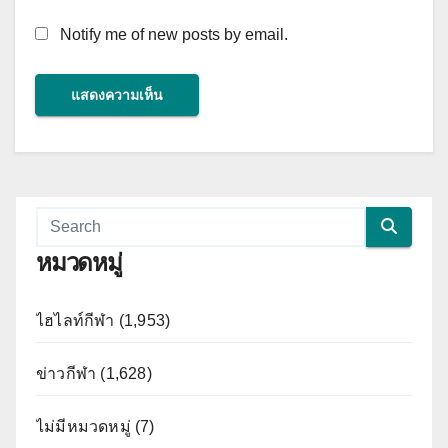
Notify me of new posts by email.
หมวดหมู่
ไฮไลท์กีฬา (1,953)
ข่าวกีฬา (1,628)
ไม่มีหมวดหมู่ (7)