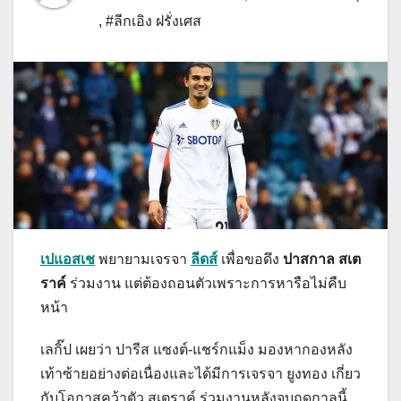
,
#ลีกเอิง ฝรั่งเศส
เปแอสเช
พยายามเจรจา
ลีดส์
เพื่อขอดึง
ปาสกาล สเต
ราค์
ร่วมงาน แต่ต้องถอนตัวเพราะการหารือไม่คืบ
หน้า
เลกิ๊ป เผยว่า ปารีส แซงต์-แชร์กแม็ง มองหากองหลัง
เท้าซ้ายอย่างต่อเนื่องและได้มีการเจรจา ยูงทอง เกี่ยว
กับโอกาสคว้าตัว สเตราค์ ร่วมงานหลังจบฤดูกาลนี้