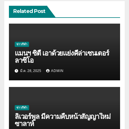
Related Post
ข่าวกีฬา
แมนฯ ซิตี้ เอาด้วยแย่งคีล่าเซนเตอร์
ลาซิโอ
มี.ค. 28, 2025
ADMIN
ข่าวกีฬา
ลิเวอร์พูล มีความคืบหน้าสัญญาใหม่
ซาลาห์