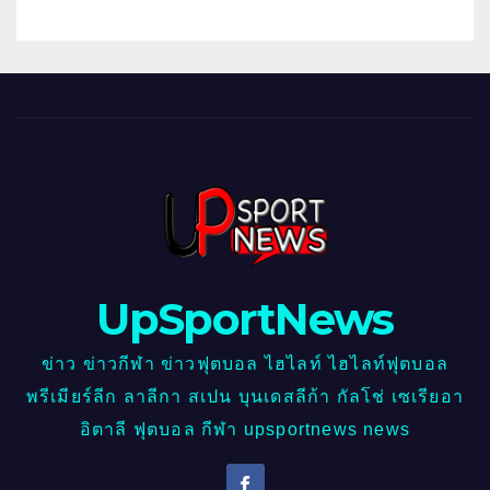
UpSportNews
ข่าว ข่าวกีฬา ข่าวฟุตบอล ไฮไลท์ ไฮไลท์ฟุตบอล
พรีเมียร์ลีก ลาลีกา สเปน บุนเดสลีก้า กัลโช่ เซเรียอา
อิตาลี ฟุตบอล กีฬา upsportnews news