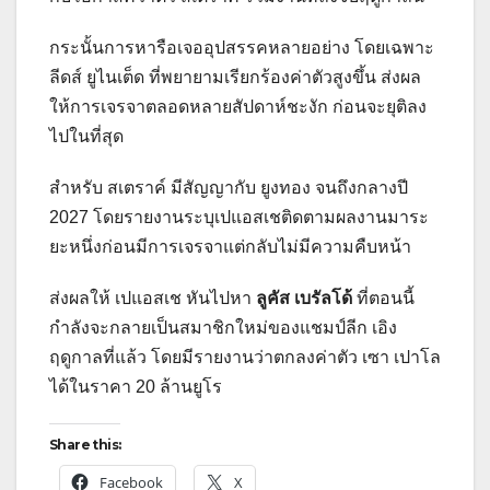
กระนั้นการหารือเจออุปสรรคหลายอย่าง โดยเฉพาะ
ลีดส์ ยูไนเต็ด ที่พยายามเรียกร้องค่าตัวสูงขึ้น ส่งผล
ให้การเจรจาตลอดหลายสัปดาห์ชะงัก ก่อนจะยุติลง
ไปในที่สุด
สำหรับ สเตราค์ มีสัญญากับ ยูงทอง จนถึงกลางปี
2027 โดยรายงานระบุเปแอสเชติดตามผลงานมาระ
ยะหนึ่งก่อนมีการเจรจาแต่กลับไม่มีความคืบหน้า
ส่งผลให้ เปแอสเช หันไปหา
ลูคัส เบรัลโด้
ที่ตอนนี้
กำลังจะกลายเป็นสมาชิกใหม่ของแชมป์ลีก เอิง
ฤดูกาลที่แล้ว โดยมีรายงานว่าตกลงค่าตัว เซา เปาโล
ได้ในราคา 20 ล้านยูโร
Share this:
Facebook
X