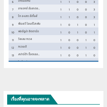
เรื่องที่คุณอาจจะพลาด