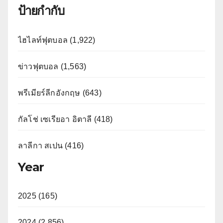
ป้ายกำกับ
ไฮไลท์ฟุตบอล (1,922)
ข่าวฟุตบอล (1,563)
พรีเมียร์ลีกอังกฤษ (643)
กัลโช่ เซเรียอา อิตาลี (418)
ลาลีกา สเปน (416)
Year
2025 (165)
2024 (2,856)