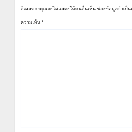
อีเมลของคุณจะไม่แสดงให้คนอื่นเห็น
ช่องข้อมูลจำเป็
ความเห็น
*