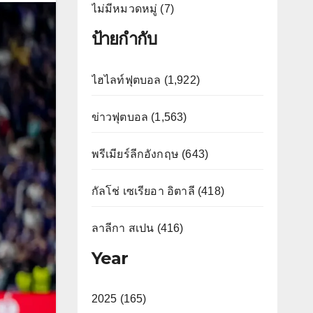
ไม่มีหมวดหมู่ (7)
ป้ายกำกับ
ไฮไลท์ฟุตบอล (1,922)
ข่าวฟุตบอล (1,563)
พรีเมียร์ลีกอังกฤษ (643)
กัลโช่ เซเรียอา อิตาลี (418)
ลาลีกา สเปน (416)
Year
2025 (165)