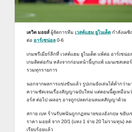
เดวิด มอยส์
ผู้จัดการทีม
เวสต์แฮม ยูไนเต็ด
กำลังเผชิ
ต่อ
อาร์เซน่อล
0-6
เกมพรีเมียร์ลีกที่ เวสต์แฮม ยูไนเต็ด แพ้ต่อ อาร์เซน
เกมติดต่อกัน หลังจากก่อนหน้านี้บุกแพ้ แมนเชสเตอร์
รวมทุกรายการ
นอกจากผลการแข่งขันแล้ว รูปเกมยังเล่นได้ต่ำกว่าม
ความชัดเจนเรื่องสัญญาฉบับใหม่ แต่ตอนนี้ดูเหมือนว่า
อร์ส ต่อไป เผลอๆ อาจถูกปลดก่อนหมดสัญญาด้วย
สกาย เบท ร้านรับพนันถูกกฏหมายของอังกฤษ ขยับเขยื
ราคา มอยส์ จาก 20/1 (แทง 1 จ่าย 20 ไม่รวมทุน) ลดล
เรียบร้อยแล้ว