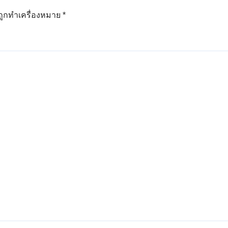
นถูกทำเครื่องหมาย
*