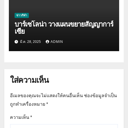
ข่าวกีฬา
บาร์เซโลน่า วางแผนขยายสัญญาการ์
เซีย
มี.ค. 28, 2025
ADMIN
ใส่ความเห็น
อีเมลของคุณจะไม่แสดงให้คนอื่นเห็น
ช่องข้อมูลจำเป็น
ถูกทำเครื่องหมาย
*
ความเห็น
*