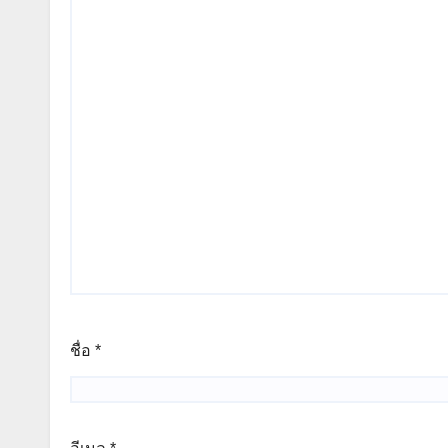
ชื่อ
*