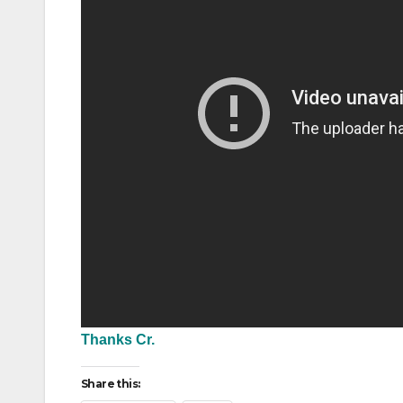
Thanks Cr.
Share this: