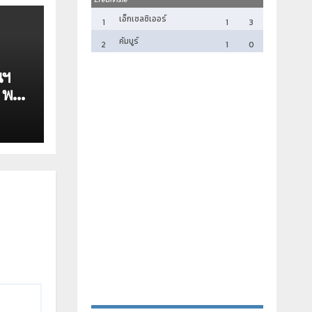
นฯ
ล พา