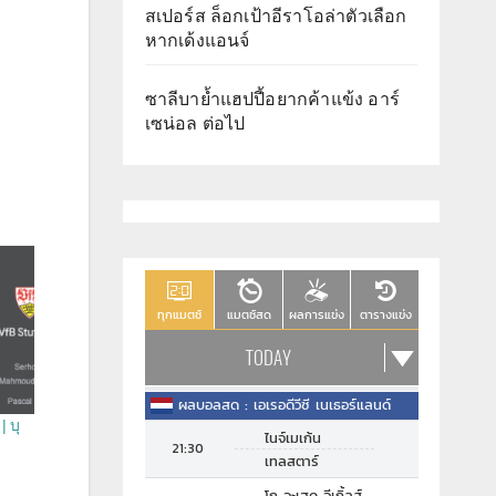
สเปอร์ส ล็อกเป้าอีราโอล่าตัวเลือก
หากเด้งแอนจ์
ซาลีบาย้ำแฮปปี้อยากค้าแข้ง อาร์
เซน่อล ต่อไป
| บุ