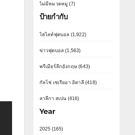
ไม่มีหมวดหมู่ (7)
ป้ายกำกับ
ไฮไลท์ฟุตบอล (1,922)
ข่าวฟุตบอล (1,563)
พรีเมียร์ลีกอังกฤษ (643)
กัลโช่ เซเรียอา อิตาลี (418)
ลาลีกา สเปน (416)
Year
2025 (165)