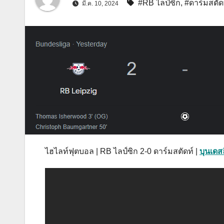
#RB ไลป์ซิก
,
#ดาร์มสตัด
มี.ค. 10, 2024
ไฮไลท์ฟุตบอล | RB ไลป์ซิก 2-0 ดาร์มสตัดท์ |
บุนเดส