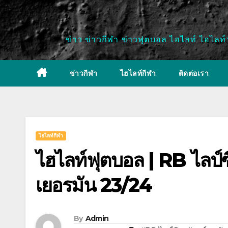
ข่าว ข่าวกีฬา ข่าวฟุตบอล ไฮไลท์ ไฮไลท์ฟ
ข่าวกีฬา
ไฮไลท์กีฬา
ติดต่อเรา
ไฮไลท์กีฬา
ไฮไลท์ฟุตบอล | RB ไลป์ซ
เยอรมัน 23/24
By
Admin