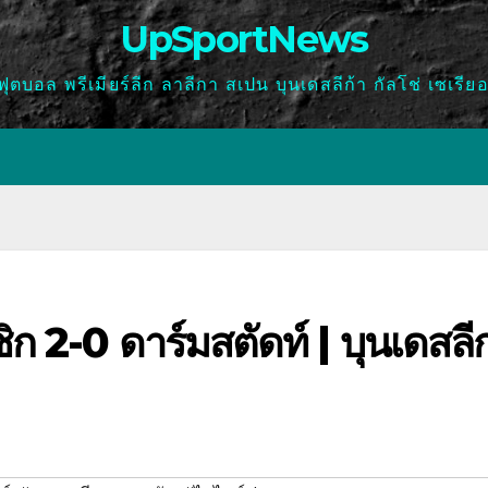
UpSportNews
ุตบอล พรีเมียร์ลีก ลาลีกา สเปน บุนเดสลีก้า กัลโช่ เซเร
ิก 2-0 ดาร์มสตัดท์ | บุนเดสลี