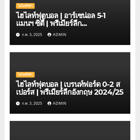
ไฮไลท์กีฬา
ไฮไลท์ฟุตบอล | อาร์เซน่อล 5-1
แมนฯ ซิตี้ | พรีเมียร์ลีก
อังกฤษ 2024/25
ก.พ. 3, 2025
ADMIN
ไฮไลท์กีฬา
ไฮไลท์ฟุตบอล | เบรนท์ฟอร์ด 0-2 ส
เปอร์ส | พรีเมียร์ลีกอังกฤษ 2024/25
ก.พ. 3, 2025
ADMIN