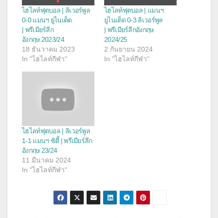
ไฮไลท์ฟุตบอล | ลิเวอร์พูล
ไฮไลท์ฟุตบอล | แมนฯ
0-0 แมนฯ ยูไนเต็ด
ยูไนเต็ด 0-3 ลิเวอร์พูล
| พรีเมียร์ลีก
| พรีเมียร์ลีกอังกฤษ
อังกฤษ 2023/24
2024/25
18 ธันวาคม 2023
2 กันยายน 2024
In "ไฮไลท์กีฬา"
In "ไฮไลท์กีฬา"
ไฮไลท์ฟุตบอล | ลิเวอร์พูล
1-1 แมนฯ ซิตี้ | พรีเมียร์ลีก
อังกฤษ 23/24
11 มีนาคม 2024
In "ไฮไลท์กีฬา"