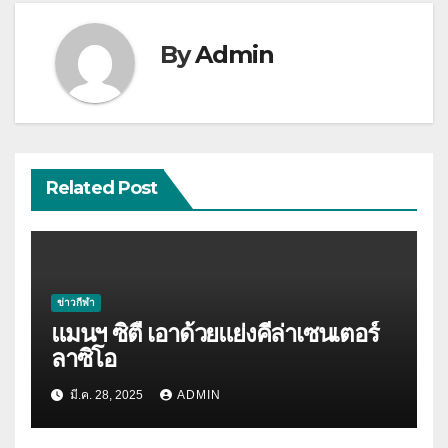
By
Admin
Related Post
ข่าวกีฬา
แมนฯ ซิตี้ เอาด้วยแย่งคีล่าเซนเตอร์
ลาซิโอ
มี.ค. 28, 2025
ADMIN