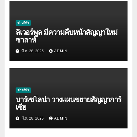
ข่าวกีฬา
ลิเวอร์พูล มีความคืบหน้าสัญญาใหม่
ซาลาห์
มี.ค. 28, 2025
ADMIN
ข่าวกีฬา
บาร์เซโลน่า วางแผนขยายสัญญาการ์
เซีย
มี.ค. 28, 2025
ADMIN