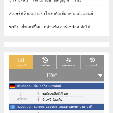
บาร์เซโลน่า วางแผนขยายสัญญาการ์เซีย
สเปอร์ส ล็อกเป้าอีราโอล่าตัวเลือกหากเด้งแอนจ์
ซาลีบาย้ำแฮปปี้อยากค้าแข้ง อาร์เซน่อล ต่อไป