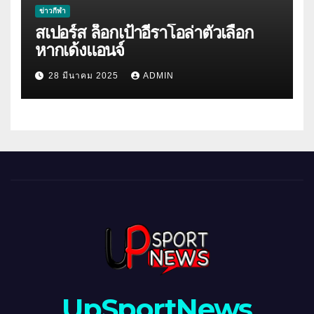
ข่าวกีฬา
สเปอร์ส ล็อกเป้าอีราโอล่าตัวเลือก
หากเด้งแอนจ์
28 มีนาคม 2025
ADMIN
UpSportNews