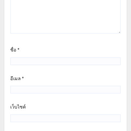
ชื่อ
*
อีเมล
*
เว็บไซต์