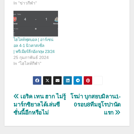
In "ข่าวกีฬา"
ไฮไลท์ฟุตบอล | อาร์เซน่
อล 4-1 นิวคาสเซิ่ล
| พรีเมียร์ลีกอังกฤษ 23/24
25 กุมภาพันธ์ 2024
In "ไฮไลท์กีฬา"
แนะแนว
เอริค เทน ฮาก ไม่รู้
โรม่า บุกสยบมิลาน1-
มาร์กซิยาลได้เล่นซี
0รอบ8ทีมยูโรปานัด
เรื่อง
ซั่นนี้อีกหรือไม่
แรก