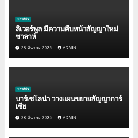
ข่าวกีฬา
ลิเวอร์พูล มีความคืบหน้าสัญญาใหม่
ซาลาห์
28 มีนาคม 2025
ADMIN
ข่าวกีฬา
บาร์เซโลน่า วางแผนขยายสัญญาการ์
เซีย
28 มีนาคม 2025
ADMIN