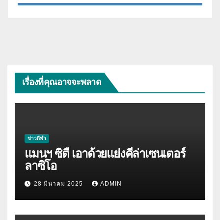
เรื่องที่คุณอาจจะพลาด
ข่าวกีฬา
แมนฯ ซิตี้ เอาด้วยแย่งคีล่าเซนเตอร์
ลาซิโอ
28 มีนาคม 2025
ADMIN