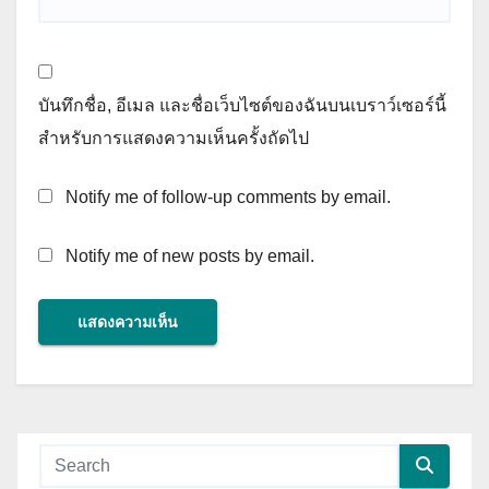
บันทึกชื่อ, อีเมล และชื่อเว็บไซต์ของฉันบนเบราว์เซอร์นี้
สำหรับการแสดงความเห็นครั้งถัดไป
Notify me of follow-up comments by email.
Notify me of new posts by email.