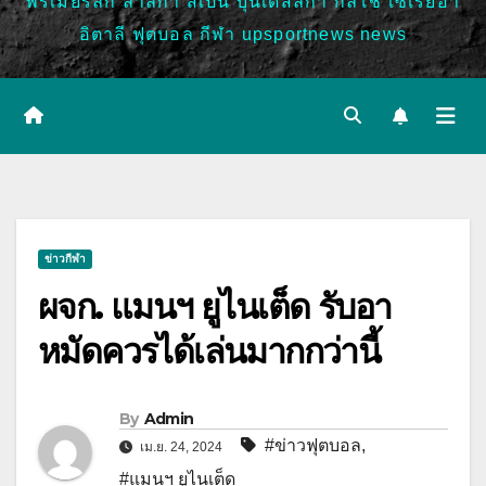
พรีเมียร์ลีก ลาลีกา สเปน บุนเดสลีก้า กัลโช่ เซเรียอา
อิตาลี ฟุตบอล กีฬา upsportnews news
ข่าวกีฬา
ผจก. แมนฯ ยูไนเต็ด รับอา
หมัดควรได้เล่นมากกว่านี้
By
Admin
#ข่าวฟุตบอล
,
เม.ย. 24, 2024
#แมนฯ ยูไนเต็ด