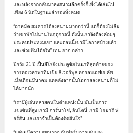
และหลังจากกลับมาลงสนามอีกครั้งก็เพิ่งได้เล่นไป
เพียง 6 นัดในฐานะสำรองทั้งหมด
“อาหมัด สมควรได้ลงสนามมากกว่านี้ แต่ก็ต้องไม่ลืม
ว่าเขาพักไปนานในฤดูกาลนี้ ดังนั้นเราจึงต้องค่อยๆ
ประคบประหงมเขา และตอนนี้เขามีโอกาสบ้างแล้ว
และช่วยทีมได้จริง” เทน ฮาก กล่าว
ปีกวัย 21 ปี เป็นฮีโร่ยิงประตูชัยในนาทีสุดท้ายของ
การต่อเวลาพาทีมเขี่ย ลิเวอร์พูล ตกรอบเอฟเอ คัพ
เมื่อเดือนมีนาคม แต่หลังจากนั้นโอกาสลงสนามก็ไม่
ได้มากนัก
“เรามีผู้เล่นหลายคนในตำแหน่งนั้น มันเป็นการ
แข่งขันที่สูง เรามี การ์นาโช่, อันโตนี่ เรามี โอมารี ฟ
อร์สัน และเราจำเป็นต้องตัดสินใจ”
“แต่ผมมีความสุขมากๆ กับฟอร์มการเล่นและ