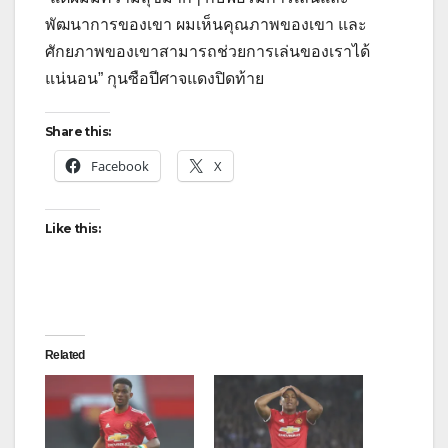
พัฒนาการของเขา ผมเห็นคุณภาพของเขา และ
ศักยภาพของเขาสามารถช่วยการเล่นของเราได้
แน่นอน” กุนซือปีศาจแดงปิดท้าย
Share this:
Facebook
X
Like this:
Related