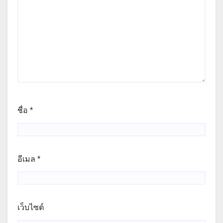
ชื่อ
*
อีเมล
*
เว็บไซต์