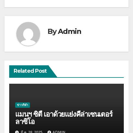
By
Admin
Related Post
ข่าวกีฬา
แมนฯ ซิตี้ เอาด้วยแย่งคีล่าเซนเตอร์
ลาซิโอ
มี.ค. 28, 2025
ADMIN