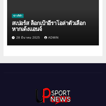
ข่าวกีฬา
สเปอร์ส ล็อกเป้าอีราโอล่าตัวเลือก
หากเด้งแอนจ์
28 มีนาคม 2025
ADMIN