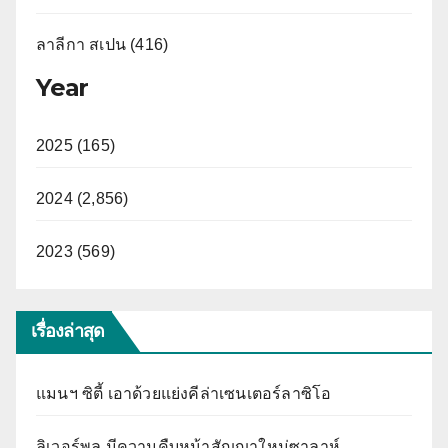
ลาลีกา สเปน (416)
Year
2025 (165)
2024 (2,856)
2023 (569)
เรื่องล่าสุด
แมนฯ ซิตี้ เอาด้วยแย่งคีล่าเซนเตอร์ลาซิโอ
ลิเวอร์พูล มีความคืบหน้าสัญญาใหม่ซาลาห์