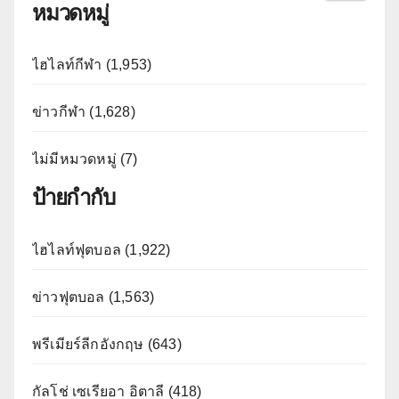
หมวดหมู่
ไฮไลท์กีฬา (1,953)
ข่าวกีฬา (1,628)
ไม่มีหมวดหมู่ (7)
ป้ายกำกับ
ไฮไลท์ฟุตบอล (1,922)
ข่าวฟุตบอล (1,563)
พรีเมียร์ลีกอังกฤษ (643)
กัลโช่ เซเรียอา อิตาลี (418)