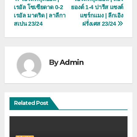
แนะแนว
เรอัล โซเซียดาด 0-2
ยองต์ 1-4 ปารีส แซงต์
เรื่อง
เรอัล มาดริด | ลาลีกา
แชร์กแมง | ลีกเอิง
สเปน 23/24
ฝรั่งเศส 23/24
By
Admin
Related Post