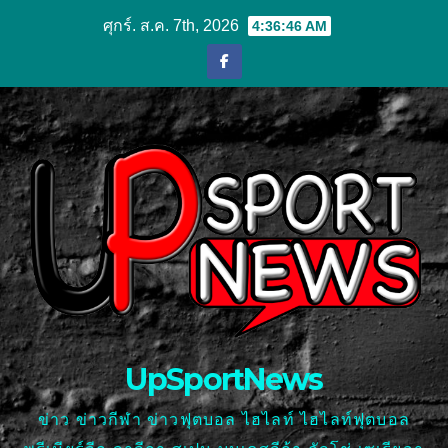
Skip
ศุกร์. ส.ค. 7th, 2026
4:36:47 AM
to
content
UpSportNews
ข่าว ข่าวกีฬา ข่าวฟุตบอล ไฮไลท์ ไฮไลท์ฟุตบอล