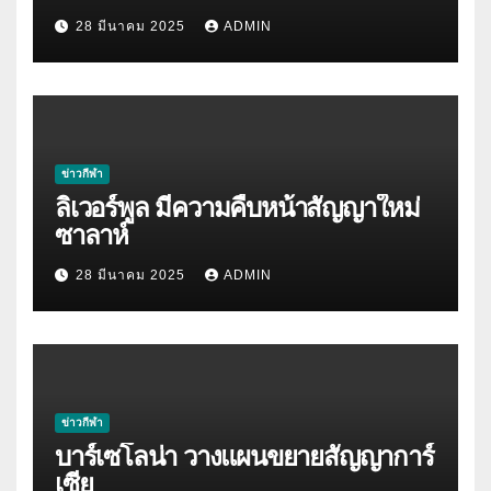
28 มีนาคม 2025
ADMIN
ข่าวกีฬา
ลิเวอร์พูล มีความคืบหน้าสัญญาใหม่
ซาลาห์
28 มีนาคม 2025
ADMIN
ข่าวกีฬา
บาร์เซโลน่า วางแผนขยายสัญญาการ์
เซีย