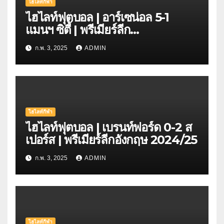
ไฮไลท์กีฬา
ไฮไลท์ฟุตบอล | อาร์เซน่อล 5-1
แมนฯ ซิตี้ | พรีเมียร์ลีก
อังกฤษ 2024/25
ก.พ. 3, 2025
ADMIN
ไฮไลท์กีฬา
ไฮไลท์ฟุตบอล | เบรนท์ฟอร์ด 0-2 ส
เปอร์ส | พรีเมียร์ลีกอังกฤษ 2024/25
ก.พ. 3, 2025
ADMIN
ไฮไลท์กีฬา