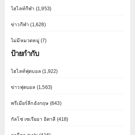
ไฮไลท์กีฬา (1,953)
ข่าวกีฬา (1,628)
ไม่มีหมวดหมู่ (7)
ป้ายกำกับ
ไฮไลท์ฟุตบอล (1,922)
ข่าวฟุตบอล (1,563)
พรีเมียร์ลีกอังกฤษ (643)
กัลโช่ เซเรียอา อิตาลี (418)