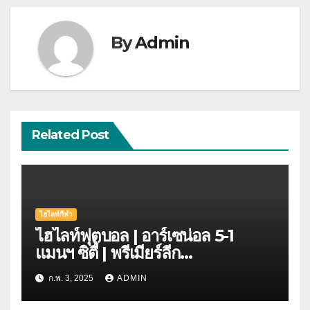
By
Admin
Related Post
ไฮไลท์กีฬา
ไฮไลท์ฟุตบอล | อาร์เซน่อล 5-1
แมนฯ ซิตี้ | พรีเมียร์ลีก
อังกฤษ 2024/25
ก.พ. 3, 2025
ADMIN