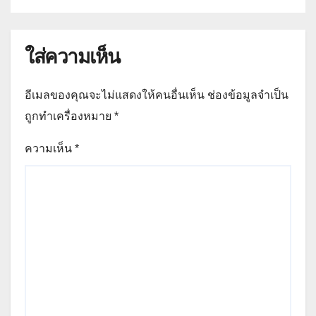
ใส่ความเห็น
อีเมลของคุณจะไม่แสดงให้คนอื่นเห็น
ช่องข้อมูลจำเป็น
ถูกทำเครื่องหมาย
*
ความเห็น
*