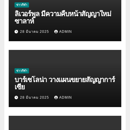
ข่าวกีฬา
ลิเวอร์พูล มีความคืบหน้าสัญญาใหม่
ซาลาห์
28 มีนาคม 2025
ADMIN
ข่าวกีฬา
บาร์เซโลน่า วางแผนขยายสัญญาการ์
เซีย
28 มีนาคม 2025
ADMIN