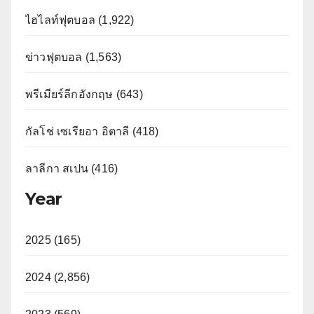
ไฮไลท์ฟุตบอล (1,922)
ข่าวฟุตบอล (1,563)
พรีเมียร์ลีกอังกฤษ (643)
กัลโช่ เซเรียอา อิตาลี (418)
ลาลีกา สเปน (416)
Year
2025 (165)
2024 (2,856)