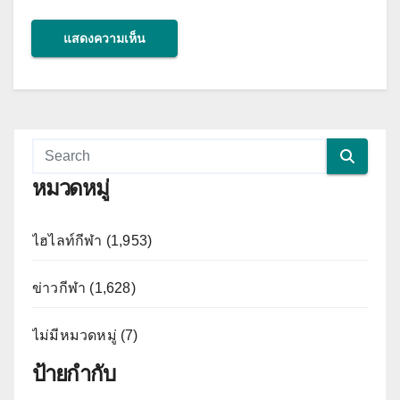
หมวดหมู่
ไฮไลท์กีฬา (1,953)
ข่าวกีฬา (1,628)
ไม่มีหมวดหมู่ (7)
ป้ายกำกับ