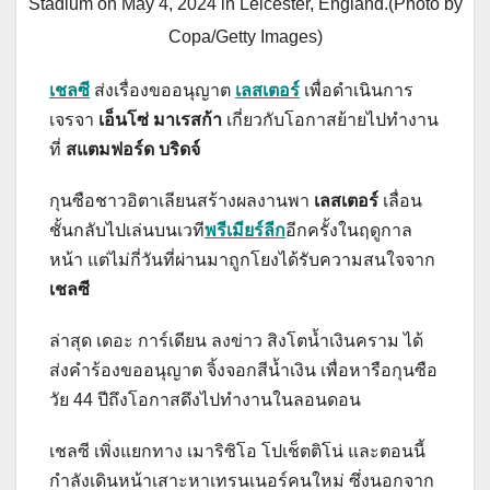
Stadium on May 4, 2024 in Leicester, England.(Photo by
Copa/Getty Images)
เชลซี
ส่งเรื่องขออนุญาต
เลสเตอร์
เพื่อดำเนินการ
เจรจา
เอ็นโซ่ มาเรสก้า
เกี่ยวกับโอกาสย้ายไปทำงาน
ที่
สแตมฟอร์ด บริดจ์
กุนซือชาวอิตาเลียนสร้างผลงานพา
เลสเตอร์
เลื่อน
ชั้นกลับไปเล่นบนเวที
พรีเมียร์ลีก
อีกครั้งในฤดูกาล
หน้า แต่ไม่กี่วันที่ผ่านมาถูกโยงได้รับความสนใจจาก
เชลซี
ล่าสุด เดอะ การ์เดียน ลงข่าว สิงโตน้ำเงินคราม ได้
ส่งคำร้องขออนุญาต จิ้งจอกสีน้ำเงิน เพื่อหารือกุนซือ
วัย 44 ปีถึงโอกาสดึงไปทำงานในลอนดอน
เชลซี เพิ่งแยกทาง เมาริซิโอ โปเช็ตติโน่ และตอนนี้
กำลังเดินหน้าเสาะหาเทรนเนอร์คนใหม่ ซึ่งนอกจาก