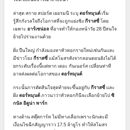
ล่าสุด สกาย สปอร์ต เยอรมนี ระบุ
ดอร์ทมุนต์
เริ่ม
รู้สึกกังวลใจถึงโอกาสที่จะถูกแย่งชิง
กีราสซี่
โดย
เฉพาะ
อาร์เซน่อล
ที่อาจทำให้กองหน้าวัย 28 ปีสนใจ
ย้ายไปร่วมงานด้วย
ฝั่ง ปืนใหญ่ กำลังมองหาหัวหอกรายใหม่เช่นกันและ
มีข่าวโยง
กีราสซี่
แม้สโมสรดังจากลอนดอนยังไม่ได้
ยกระดับเรื่องนี้แต่หาก เดอะ กันเนอร์ส เปลี่ยนท่าที
อาจส่งผลต่อโอกาสของ
ดอร์ทมุนต์
กระนั้นการตัดสินใจสุดท้ายจะขึ้นอยู่กับ
กีราสซี่
และ
ฝั่ง
ดอร์ทมุนต์
ภาวนาว่าหัวหอกกินีจะเลือกย้ายไป
ซิ
กนัล อิดูน่า พาร์ก
ทางด้าน สตุ๊ตการ์ท ไม่มีทางเลือกเพราะนักเตะมี
เงื่อนไขฉีกสัญญาราว 17.5 ล้ายูโร ทำให้สโมสร