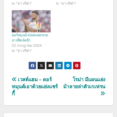
In "ข่าวกีฬา"
In "ข่าวกีฬา"
ดอร์ทมุนด์ ส่อลดหอกหวย
อาจฟึลล์ครุ๊ก
22 กรกฎาคม 2024
In "ข่าวกีฬา"
แนะแนว
เวสต์แฮม – ดอร์
โรม่า มีแผนแย่ง
ทมุนต์เอาด้วยแย่งแชร์
ม้าลายล่าตัวเกเฟรน
เรื่อง
กี้