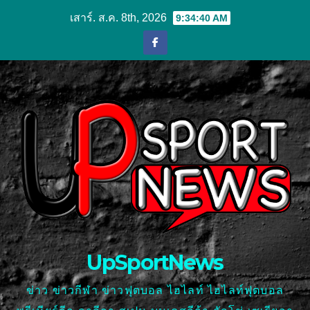
Skip
เสาร์. ส.ค. 8th, 2026
9:34:41 AM
to
content
UpSportNews
ข่าว ข่าวกีฬา ข่าวฟุตบอล ไฮไลท์ ไฮไลท์ฟุตบอล