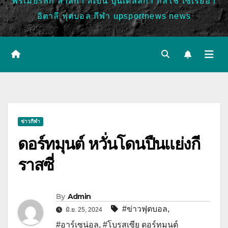
พรีเมียร์ลีก ลาลีกา สเปน บุนเดสลีก้า กัลโช่ เซเรียอา
อิตาลี ฟุตบอล กีฬา upsportnews news
ข่าวกีฬา
ดอร์ทมุนต์ หวั่นโดนปืนแย่งกี
ราสซี่
By
Admin
#ข่าวฟุตบอล
,
มิ.ย. 25, 2024
#อาร์เซน่อล
,
#โบรุสเซีย ดอร์ทมุนต์