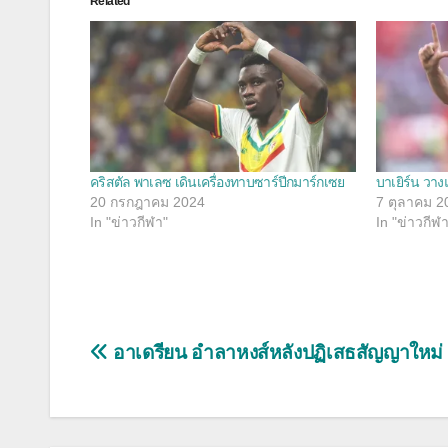
Related
คริสตัล พาเลซ เดินเครื่องทาบซาร์ปีกมาร์กเซย
บาเยิร์น วา
20 กรกฎาคม 2024
7 ตุลาคม 2
In "ข่าวกีฬา"
In "ข่าวกีฬา
แนะแนว
อาเดรียน อำลาหงส์หลังปฏิเสธสัญญาใหม่
เรื่อง