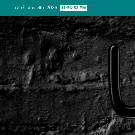
Skip
เสาร์. ส.ค. 8th, 2026
11:56:54 PM
to
content