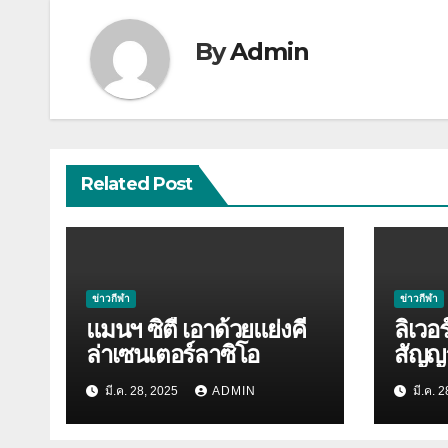
By
Admin
Related Post
ข่าวกีฬา
ข่าวกีฬา
แมนฯ ซิตี้ เอาด้วยแย่งคี
ลิเวอ
ล่าเซนเตอร์ลาซิโอ
สัญญ
มี.ค. 28, 2025
ADMIN
มี.ค. 