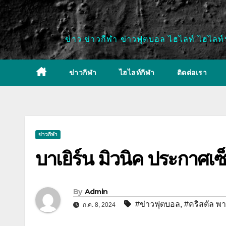
ข่าว ข่าวกีฬา ข่าวฟุตบอล ไฮไลท์ ไฮไลท์ฟ
ข่าวกีฬา
ไฮไลท์กีฬา
ติดต่อเรา
ข่าวกีฬา
บาเยิร์น มิวนิค ประกาศเซ
By
Admin
#ข่าวฟุตบอล
,
#คริสตัล พ
ก.ค. 8, 2024