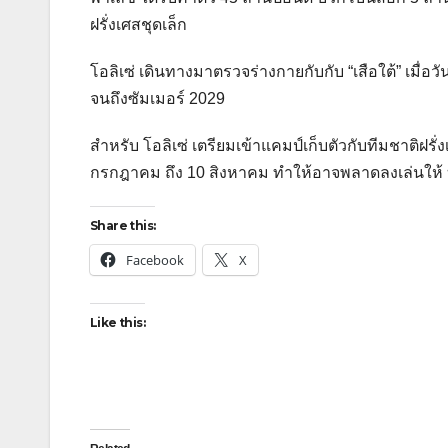
ฝรั่งเศสชุดเล็ก
โอลิเซ่ เดินทางมาตรวจร่างกายกับกับ “เสือใต้” เมื่อ
จนถึงซัมเมอร์ 2029
สำหรับ โอลิเซ่ เตรียมเข้าแคมป์เก็บตัวกับทีมชาติฝรั่ง
กรกฎาคม ถึง 10 สิงหาคม ทำให้อาจพลาดลงเล่นให้ บ
Share this:
Facebook
X
Like this: