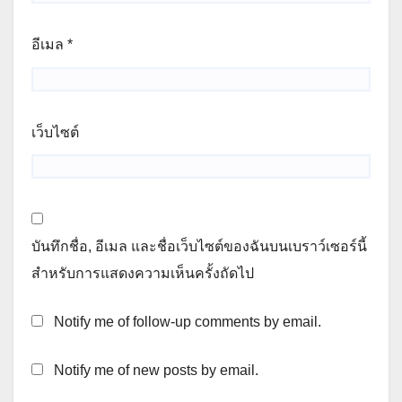
อีเมล
*
เว็บไซต์
บันทึกชื่อ, อีเมล และชื่อเว็บไซต์ของฉันบนเบราว์เซอร์นี้
สำหรับการแสดงความเห็นครั้งถัดไป
Notify me of follow-up comments by email.
Notify me of new posts by email.