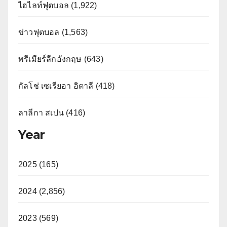
ไฮไลท์ฟุตบอล (1,922)
ข่าวฟุตบอล (1,563)
พรีเมียร์ลีกอังกฤษ (643)
กัลโช่ เซเรียอา อิตาลี (418)
ลาลีกา สเปน (416)
Year
2025 (165)
2024 (2,856)
2023 (569)