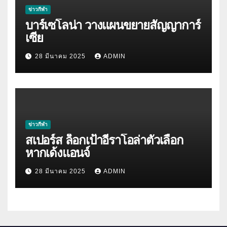
ข่าวกีฬา
บาร์เซโลน่า วางแผนขยายสัญญาการ์
เซีย
28 มีนาคม 2025
ADMIN
ข่าวกีฬา
สเปอร์ส ล็อกเป้าอีราโอล่าตัวเลือก
หากเด้งแอนจ์
28 มีนาคม 2025
ADMIN