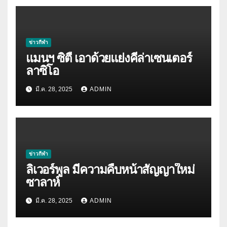
ข่าวกีฬา
แมนฯ ซิตี้ เอาด้วยแย่งคีล่าเซนเตอร์
ลาซิโอ
มี.ค. 28, 2025
ADMIN
ข่าวกีฬา
ลิเวอร์พูล มีความคืบหน้าสัญญาใหม่
ซาลาห์
มี.ค. 28, 2025
ADMIN