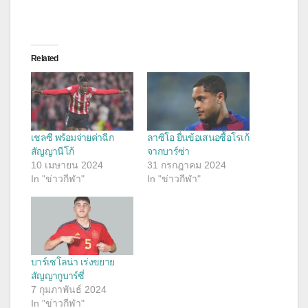
Related
เชลซี พร้อมจ่ายค่าฉีก
ลาซิโอ ยื่นข้อเสนอซื้อโรเก้
สัญญานีโก้
จากบาร์ซ่า
10 เมษายน 2024
31 กรกฎาคม 2024
In "ข่าวกีฬา"
In "ข่าวกีฬา"
บาร์เซโลน่า เร่งขยาย
สัญญากูบาร์ซี่
7 กุมภาพันธ์ 2024
In "ข่าวกีฬา"