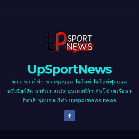
UpSportNews
ข่าว ข่าวกีฬา ข่าวฟุตบอล ไฮไลท์ ไฮไลท์ฟุตบอล
พรีเมียร์ลีก ลาลีกา สเปน บุนเดสลีก้า กัลโช่ เซเรียอา
อิตาลี ฟุตบอล กีฬา upsportnews news