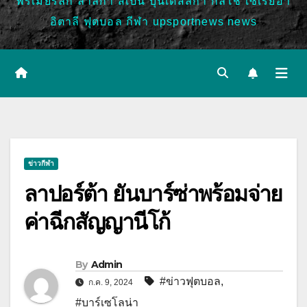
พรีเมียร์ลีก ลาลีกา สเปน บุนเดสลีก้า กัลโช่ เซเรียอา
อิตาลี ฟุตบอล กีฬา upsportnews news
ข่าวกีฬา
ลาปอร์ต้า ยันบาร์ซ่าพร้อมจ่าย
ค่าฉีกสัญญานีโก้
By
Admin
#ข่าวฟุตบอล
,
ก.ค. 9, 2024
#บาร์เซโลน่า