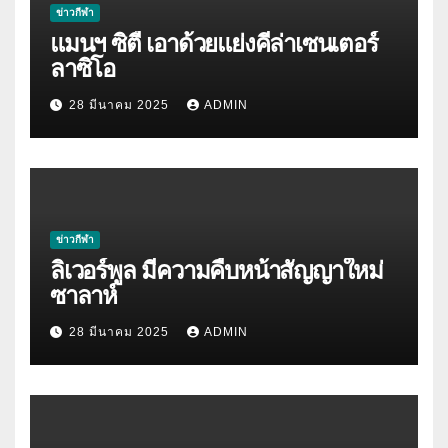
ข่าวกีฬา
แมนฯ ซิตี้ เอาด้วยแย่งคีล่าเซนเตอร์
ลาซิโอ
28 มีนาคม 2025
ADMIN
ข่าวกีฬา
ลิเวอร์พูล มีความคืบหน้าสัญญาใหม่
ซาลาห์
28 มีนาคม 2025
ADMIN