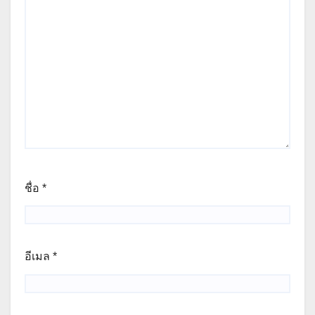
ชื่อ
*
อีเมล
*