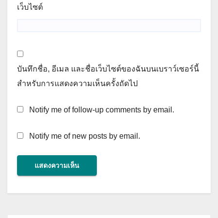
เว็บไซต์
บันทึกชื่อ, อีเมล และชื่อเว็บไซต์ของฉันบนเบราว์เซอร์นี้
สำหรับการแสดงความเห็นครั้งถัดไป
Notify me of follow-up comments by email.
Notify me of new posts by email.