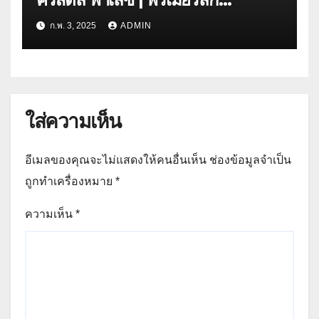
อังกฤษ 2024/25
ก.พ. 3, 2025
ADMIN
ใส่ความเห็น
อีเมลของคุณจะไม่แสดงให้คนอื่นเห็น
ช่องข้อมูลจำเป็น
ถูกทำเครื่องหมาย
*
ความเห็น
*