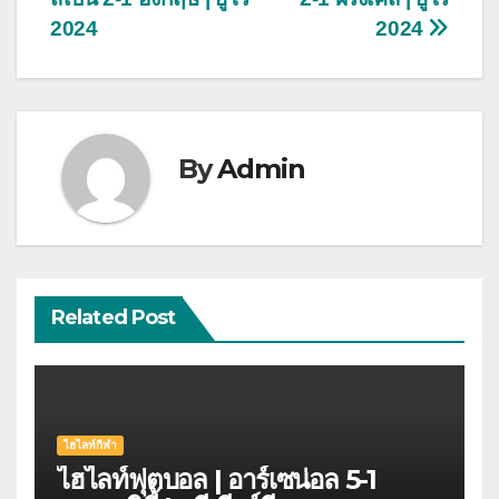
เรื่อง
2024
2024
By
Admin
Related Post
ไฮไลท์กีฬา
ไฮไลท์ฟุตบอล | อาร์เซน่อล 5-1