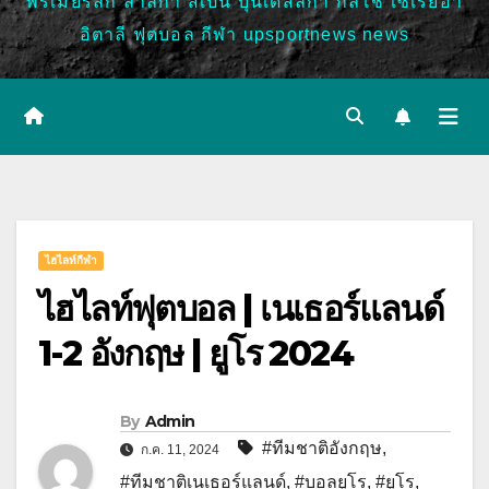
พรีเมียร์ลีก ลาลีกา สเปน บุนเดสลีก้า กัลโช่ เซเรียอา
อิตาลี ฟุตบอล กีฬา upsportnews news
ไฮไลท์กีฬา
ไฮไลท์ฟุตบอล | เนเธอร์แลนด์
1-2 อังกฤษ | ยูโร 2024
By
Admin
#ทีมชาติอังกฤษ
,
ก.ค. 11, 2024
#ทีมชาติเนเธอร์แลนด์
,
#บอลยูโร
,
#ยูโร
,