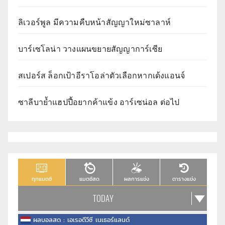
ลิเวอร์พูล มีความคืบหน้าสัญญาใหม่ซาลาห์
บาร์เซโลน่า วางแผนขยายสัญญาการ์เซีย
สเปอร์ส ล็อกเป้าอีราโอล่าตัวเลือกหากเด้งแอนจ์
ซาลีบาย้ำแฮปปี้อยากค้าแข้ง อาร์เซน่อล ต่อไป