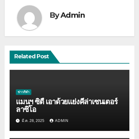
By
Admin
Related Post
ข่าวกีฬา
แมนฯ ซิตี้ เอาด้วยแย่งคีล่าเซนเตอร์
ลาซิโอ
มี.ค. 28, 2025
ADMIN