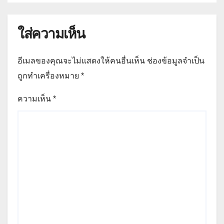
ใส่ความเห็น
อีเมลของคุณจะไม่แสดงให้คนอื่นเห็น
ช่องข้อมูลจำเป็น
ถูกทำเครื่องหมาย
*
ความเห็น
*