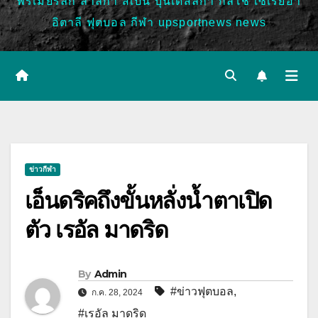
พรีเมียร์ลีก ลาลีกา สเปน บุนเดสลีก้า กัลโช่ เซเรียอา
อิตาลี ฟุตบอล กีฬา upsportnews news
ข่าวกีฬา
เอ็นดริคถึงขั้นหลั่งน้ำตาเปิด
ตัว เรอัล มาดริด
By
Admin
#ข่าวฟุตบอล
,
ก.ค. 28, 2024
#เรอัล มาดริด