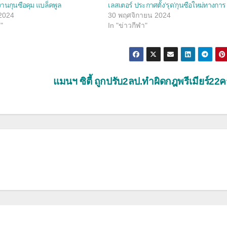
านกุนซือคุม แบล็คพูล
เลสเตอร์ ประกาศตั้ง’รุด’กุนซือใหม่ทางการ
2024
30 พฤศจิกายน 2024
"
In "ข่าวกีฬา"
แมนฯ ซิตี้ ถูกปรับ2ลป.ทำผิดกฎพรีเมียร์22คร