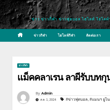
ข่าว ข่าวกีฬา ข่าวฟุตบอล ไฮไลท์ ไฮไลท์ฟ
ข่าวกีฬา
ไฮไลท์กีฬา
ติดต่อเรา
ข่าวกีฬา
แม็คคลาเรน ลาผีรับบทกุ
By
Admin
#ข่าวฟุตบอล
,
#แมนฯ ยูไน
ส.ค. 1, 2024