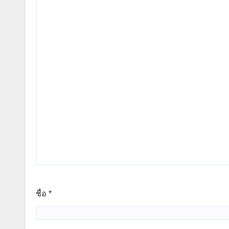
ชื่อ
*