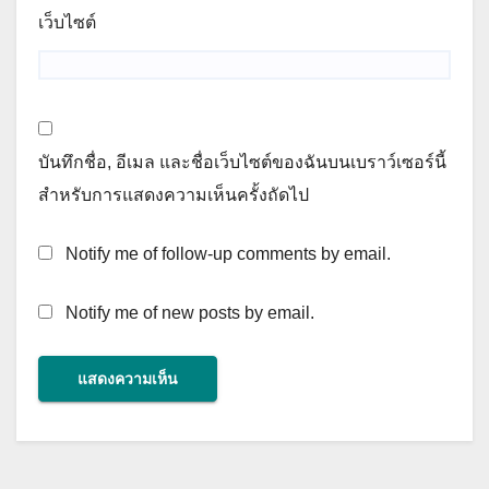
เว็บไซต์
บันทึกชื่อ, อีเมล และชื่อเว็บไซต์ของฉันบนเบราว์เซอร์นี้
สำหรับการแสดงความเห็นครั้งถัดไป
Notify me of follow-up comments by email.
Notify me of new posts by email.