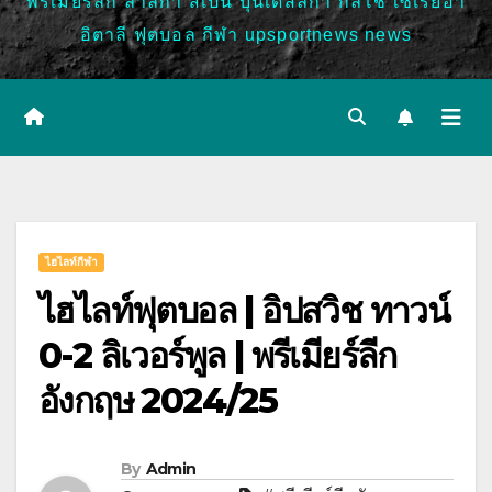
พรีเมียร์ลีก ลาลีกา สเปน บุนเดสลีก้า กัลโช่ เซเรียอา
อิตาลี ฟุตบอล กีฬา upsportnews news
ไฮไลท์กีฬา
ไฮไลท์ฟุตบอล | อิปสวิช ทาวน์
0-2 ลิเวอร์พูล | พรีเมียร์ลีก
อังกฤษ 2024/25
By
Admin