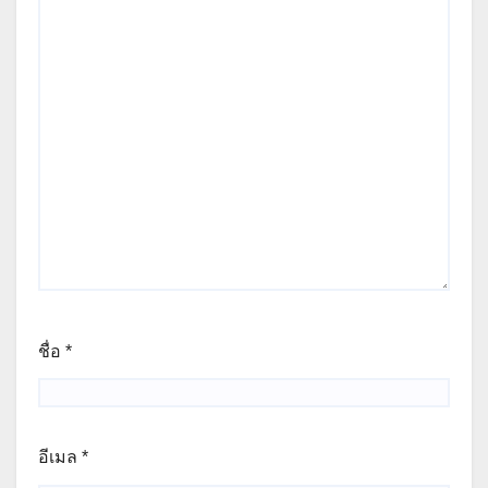
ชื่อ
*
อีเมล
*