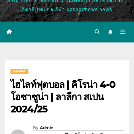
พรีเมียร์ลีก ลาลีกา สเปน บุนเดสลีก้า กัลโช่ เซเรียอา
อิตาลี ฟุตบอล กีฬา upsportnews news
ไฮไลท์กีฬา
ไฮไลท์ฟุตบอล | คิโรน่า 4-0
โอซาซูน่า | ลาลีกา สเปน
2024/25
By
Admin