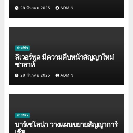
28 มีนาคม 2025
ADMIN
ข่าวกีฬา
ลิเวอร์พูล มีความคืบหน้าสัญญาใหม่
ซาลาห์
28 มีนาคม 2025
ADMIN
ข่าวกีฬา
บาร์เซโลน่า วางแผนขยายสัญญาการ์
เซีย