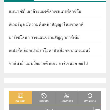
แมนฯ ซิตี้ เอาด้วยแย่งคีล่าเซนเตอร์ลาซิโอ
ลิเวอร์พูล มีความคืบหน้าสัญญาใหม่ซาลาห์
บาร์เซโลน่า วางแผนขยายสัญญาการ์เซีย
สเปอร์ส ล็อกเป้าอีราโอล่าตัวเลือกหากเด้งแอนจ์
ซาลีบาย้ำแฮปปี้อยากค้าแข้ง อาร์เซน่อล ต่อไป