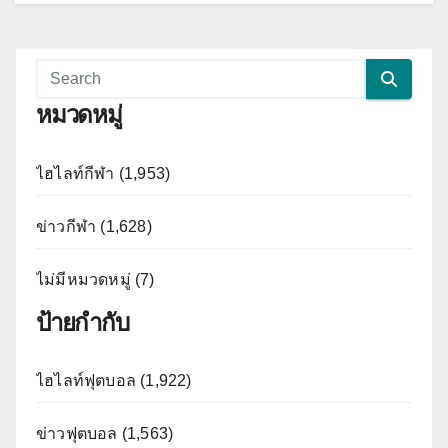
หมวดหมู่
ไฮไลท์กีฬา (1,953)
ข่าวกีฬา (1,628)
ไม่มีหมวดหมู่ (7)
ป้ายกำกับ
ไฮไลท์ฟุตบอล (1,922)
ข่าวฟุตบอล (1,563)