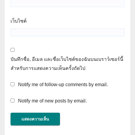
เว็บไซต์
บันทึกชื่อ, อีเมล และชื่อเว็บไซต์ของฉันบนเบราว์เซอร์นี้
สำหรับการแสดงความเห็นครั้งถัดไป
Notify me of follow-up comments by email.
Notify me of new posts by email.