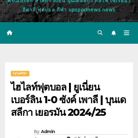
พรีเมียร์ลีก ลาลีกา สเปน บุนเดสลีก้า กัลโช่ เซเรียอา
อิตาลี ฟุตบอล กีฬา upsportnews news
ไฮไลท์กีฬา
ไฮไลท์ฟุตบอล | ยูเนี่ยน
เบอร์ลิน 1-0 ซังค์ เพาลี | บุนเด
สลีกา เยอรมัน 2024/25
By
Admin