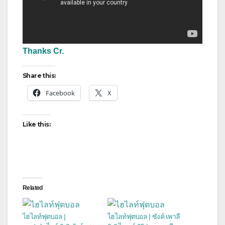
Thanks Cr.
Share this:
Facebook
X
Like this:
Related
ไฮไลท์ฟุตบอล |
ไฮไลท์ฟุตบอล | ซังค์ เพาลี