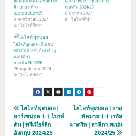
ฮอฟเฟ่นไฮม์ 0-2 ซังค์ เพา
0-3 ไมนซ์ 05 | บุนเดสลีกา
ลี | บุนเดสลีกา
เยอรมัน 2024/25
เยอรมัน 2024/25
6 ตุลาคม 2024
3 พฤศจิกายน 2024
In "ไฮไลท์กีฬา"
In "ไฮไลท์กีฬา"
ไฮไลท์ฟุตบอล | มึนเช่น
กลัดบัค 2-0 ซังค์ เพาลี | บุ
นเดสลีกา
เยอรมัน 2024/25
25 พฤศจิกายน 2024
In "ไฮไลท์กีฬา"
แนะแนว
ไฮไลท์ฟุตบอล |
ไฮไลท์ฟุตบอล | ลาส
อาร์เซน่อล 1-1 ไบรท์
พัลมาส 1-1 เรอัล
เรื่อง
ตัน | พรีเมียร์ลีก
มาดริด | ลาลีกา สเปน
อังกฤษ 2024/25
2024/25