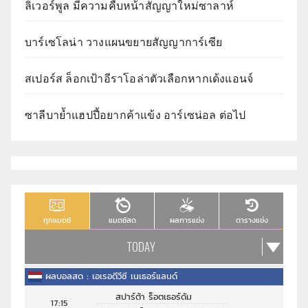
ลิเวอร์พูล มีความคืบหน้าสัญญาใหม่ซาลาห์
บาร์เซโลน่า วางแผนขยายสัญญาการ์เซีย
สเปอร์ส ล็อกเป้าอีราโอล่าตัวเลือกหากเด้งแอนจ์
ซาลีบาย้ำแฮปปี้อยากค้าแข้ง อาร์เซน่อล ต่อไป