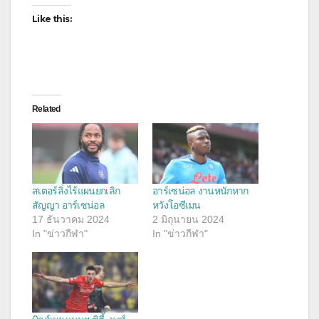
Like this:
Related
สเตอร์ลิ่งไร้แผนยกเลิก
อาร์เซน่อล งานหนักหาก
สัญญา อาร์เซน่อล
หวังโอซีเมน
17 ธันวาคม 2024
2 มิถุนายน 2024
In "ข่าวกีฬา"
In "ข่าวกีฬา"