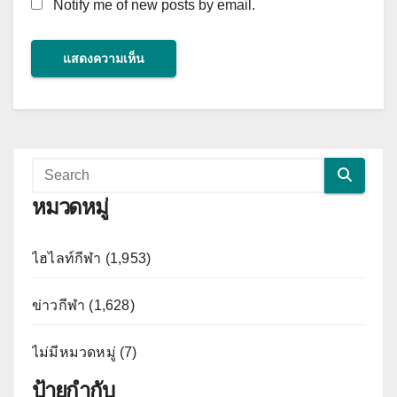
Notify me of new posts by email.
หมวดหมู่
ไฮไลท์กีฬา (1,953)
ข่าวกีฬา (1,628)
ไม่มีหมวดหมู่ (7)
ป้ายกำกับ