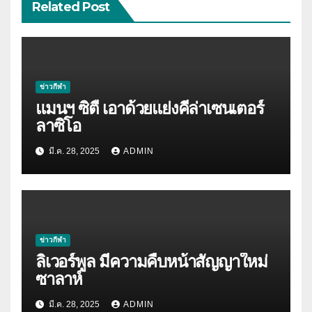
Related Post
ข่าวกีฬา
แมนฯ ซิตี้ เอาด้วยแย่งคีล่าเซนเตอร์
ลาซิโอ
มี.ค. 28, 2025
ADMIN
ข่าวกีฬา
ลิเวอร์พูล มีความคืบหน้าสัญญาใหม่
ซาลาห์
มี.ค. 28, 2025
ADMIN