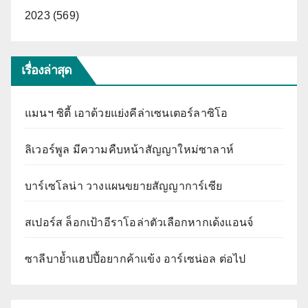
2023 (569)
เรื่องล่าสุด
แมนฯ ซิตี้ เอาด้วยแย่งคีล่าเซนเตอร์ลาซิโอ
ลิเวอร์พูล มีความคืบหน้าสัญญาใหม่ซาลาห์
บาร์เซโลน่า วางแผนขยายสัญญาการ์เซีย
สเปอร์ส ล็อกเป้าอีราโอล่าตัวเลือกหากเด้งแอนจ์
ซาลีบาย้ำแฮปปี้อยากค้าแข้ง อาร์เซน่อล ต่อไป