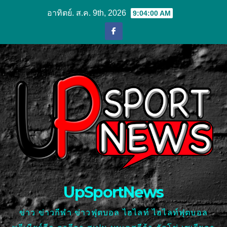
Skip
อาทิตย์. ส.ค. 9th, 2026
9:04:00 AM
to
content
UpSportNews
ข่าว ข่าวกีฬา ข่าวฟุตบอล ไฮไลท์ ไฮไลท์ฟุตบอล