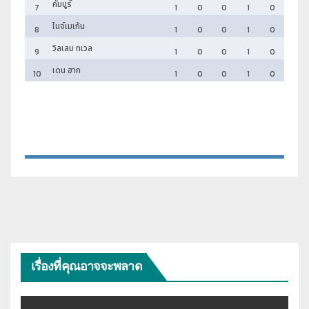
เรื่องที่คุณอาจจะพลาด