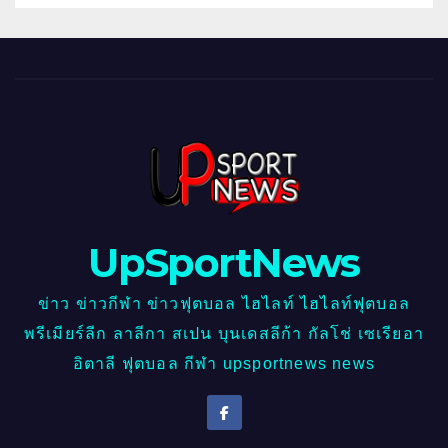
UpSportNews
ข่าว ข่าวกีฬา ข่าวฟุตบอล ไฮไลท์ ไฮไลท์ฟุตบอล
พรีเมียร์ลีก ลาลีกา สเปน บุนเดสลีก้า กัลโช่ เซเรียอา
อิตาลี ฟุตบอล กีฬา upsportnews news