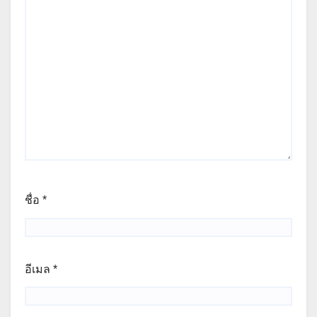
ชื่อ
*
อีเมล
*