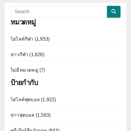
หมวดหมู่
ไฮไลท์กีฬา (1,953)
ข่าวกีฬา (1,628)
ไม่มีหมวดหมู่ (7)
ป้ายกำกับ
ไฮไลท์ฟุตบอล (1,922)
ข่าวฟุตบอล (1,563)
พรีเมียร์ลีกอังกฤษ (643)