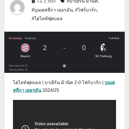
#บาเยิร์น มิวนิค
,
ก.ย. 2, 2024
#บุนเดสลีกา เยอรมัน
,
#ไฟร์บวร์ก
,
#ไฮไลท์ฟุตบอล
ไฮไลท์ฟุตบอล | บาเยิร์น มิวนิค 2-0 ไฟร์บวร์ก |
บุนเด
สลีกา เยอรมัน
2024/25