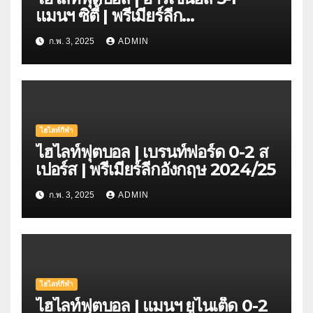
แมนฯ ซิตี้ | พรีเมียร์ลีก
อังกฤษ 2024/25
ก.พ. 3, 2025
ADMIN
ไฮไลท์กีฬา
ไฮไลท์ฟุตบอล | เบรนท์ฟอร์ด 0-2 ส
เปอร์ส | พรีเมียร์ลีกอังกฤษ 2024/25
ก.พ. 3, 2025
ADMIN
ไฮไลท์กีฬา
ไฮไลท์ฟุตบอล | แมนฯ ยูไนเต็ด 0-2