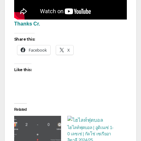
Thanks Cr.
Share this:
Facebook
X
Like this:
Related
ไฮไลท์ฟุตบอล | อูดิเนเซ่ 1-
0 เลชเช่ | กัลโช่ เซเรียอา
อิตาลี 2024/25