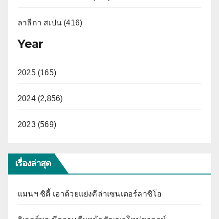
ลาลีกา สเปน (416)
Year
2025 (165)
2024 (2,856)
2023 (569)
เรื่องล่าสุด
แมนฯ ซิตี้ เอาด้วยแย่งคีล่าเซนเตอร์ลาซิโอ