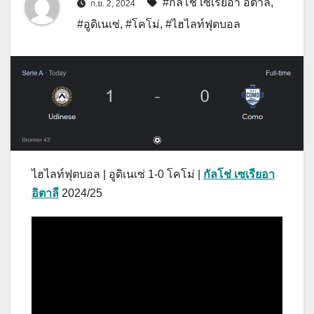
#กัลโช่ เซเรียอา อิตาลี
,
ก.ย. 2, 2024
#อูดิเนเซ่
,
#โคโม่
,
#ไฮไลท์ฟุตบอล
ไฮไลท์ฟุตบอล | อูดิเนเซ่ 1-0 โคโม่ |
กัลโช่ เซเรียอา
อิตาลี
2024/25