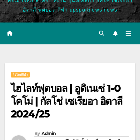
พรีเมียร์ลีก ลาลีกา สเปน บุนเดสลีก้า กัลโช่ เซเรียอา
อิตาลี ฟุตบอล กีฬา upsportnews news
ไฮไลท์กีฬา
ไฮไลท์ฟุตบอล | อูดิเนเซ่ 1-0
โคโม่ | กัลโช่ เซเรียอา อิตาลี
2024/25
By
Admin