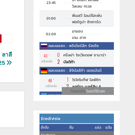
 ลาลี
/25