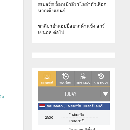
สเปอร์ส ล็อกเป้าอีราโอล่าตัวเลือก
หากเด้งแอนจ์
ซาลีบาย้ำแฮปปี้อยากค้าแข้ง อาร์
เซน่อล ต่อไป
ริด