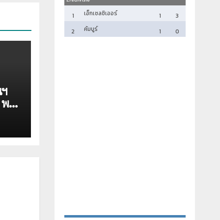
นฯ
ล พา