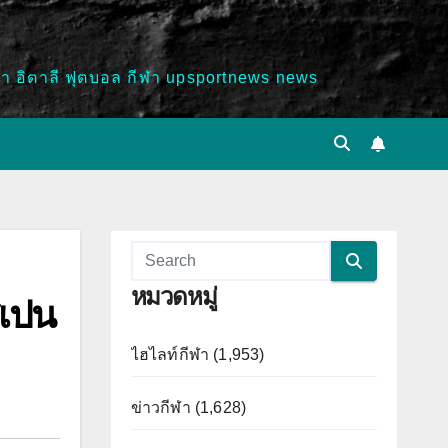
ียอา อิตาลี ฟุตบอล กีฬา upsportnews news
หมวดหมู่
สเปน
ไฮไลท์กีฬา (1,953)
ข่าวกีฬา (1,628)