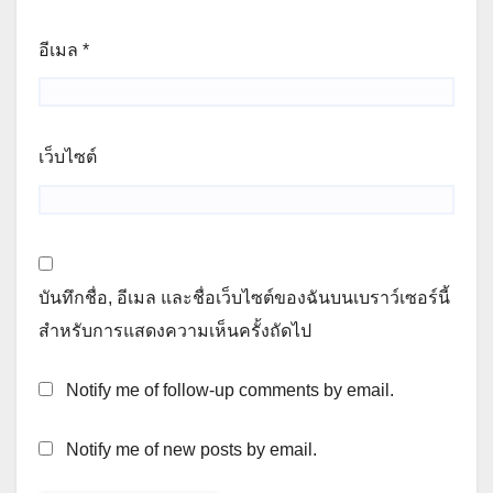
อีเมล
*
เว็บไซต์
บันทึกชื่อ, อีเมล และชื่อเว็บไซต์ของฉันบนเบราว์เซอร์นี้
สำหรับการแสดงความเห็นครั้งถัดไป
Notify me of follow-up comments by email.
Notify me of new posts by email.