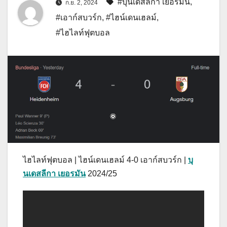
#บุนเดสลีกา เยอรมัน
,
ก.ย. 2, 2024
#เอาก์สบวร์ก
,
#ไฮน์เดนเฮลม์
,
#ไฮไลท์ฟุตบอล
ไฮไลท์ฟุตบอล | ไฮน์เดนเฮลม์ 4-0 เอาก์สบวร์ก |
บุ
นเดสลีกา เยอรมัน
2024/25