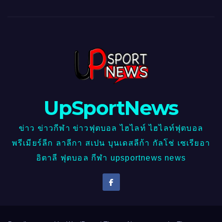
UpSportNews
ข่าว ข่าวกีฬา ข่าวฟุตบอล ไฮไลท์ ไฮไลท์ฟุตบอล
พรีเมียร์ลีก ลาลีกา สเปน บุนเดสลีก้า กัลโช่ เซเรียอา
อิตาลี ฟุตบอล กีฬา upsportnews news