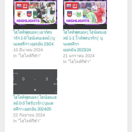
ไฮไลท์ฟุตบอล | เอาก์สบ
ไฮไลท์ฟุตบอล | ไฮน์เดนเฮ
วร์ก 1-0 ไฮน์เดนเฮลม์ | บุ
ลม์ 1-1 โวล์ฟสบวร์ก | บุ
นเดสลีกา เยอรมัน 23/24
นเดสลีกา
10 มีนาคม 2024
เยอรมัน 2023/24
In "ไฮไลท์กีฬา"
21 มกราคม 2024
In "ไฮไลท์กีฬา"
ไฮไลท์ฟุตบอล | ไฮน์เดนเฮ
ลม์ 0-3 ไฟร์บวร์ก | บุนเด
สลีกา เยอรมัน 2024/25
22 กันยายน 2024
In "ไฮไลท์กีฬา"