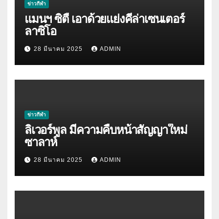
ข่าวกีฬา
แมนฯ ซิตี้ เอาด้วยแย่งคีล่าเซนเตอร์
ลาซิโอ
28 มีนาคม 2025
ADMIN
ข่าวกีฬา
ลิเวอร์พูล มีความคืบหน้าสัญญาใหม่
ซาลาห์
28 มีนาคม 2025
ADMIN