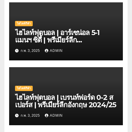
ไฮไลท์กีฬา
ไฮไลท์ฟุตบอล | อาร์เซน่อล 5-1
แมนฯ ซิตี้ | พรีเมียร์ลีก
อังกฤษ 2024/25
ก.พ. 3, 2025
ADMIN
ไฮไลท์กีฬา
ไฮไลท์ฟุตบอล | เบรนท์ฟอร์ด 0-2 ส
เปอร์ส | พรีเมียร์ลีกอังกฤษ 2024/25
ก.พ. 3, 2025
ADMIN