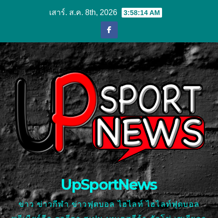
Skip
เสาร์. ส.ค. 8th, 2026
3:58:14 AM
to
content
UpSportNews
ข่าว ข่าวกีฬา ข่าวฟุตบอล ไฮไลท์ ไฮไลท์ฟุตบอล