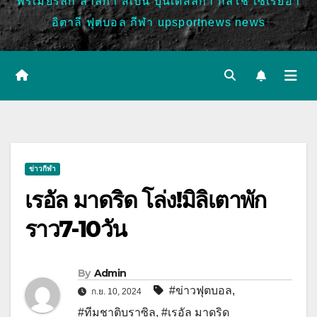
พรีเมียร์ลีก ลาลีกา สเปน บุนเดสลีก้า กัลโช่ เซเรียอา
อิตาลี ฟุตบอล กีฬา upsportnews news
ข่าวกีฬา
เรอัล มาดริด โล่ง!มิลิเตาพัก
ราว7-10วัน
By
Admin
#ข่าวฟุตบอล
,
ก.ย. 10, 2024
#ทีมชาติบราซิล
,
#เรอัล มาดริด