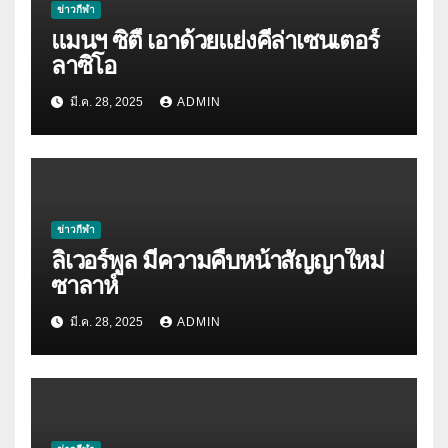
ข่าวกีฬา
แมนฯ ซิตี้ เอาด้วยแย่งคีล่าเซนเตอร์
ลาซิโอ
มี.ค. 28, 2025
ADMIN
ข่าวกีฬา
ลิเวอร์พูล มีความคืบหน้าสัญญาใหม่
ซาลาห์
มี.ค. 28, 2025
ADMIN