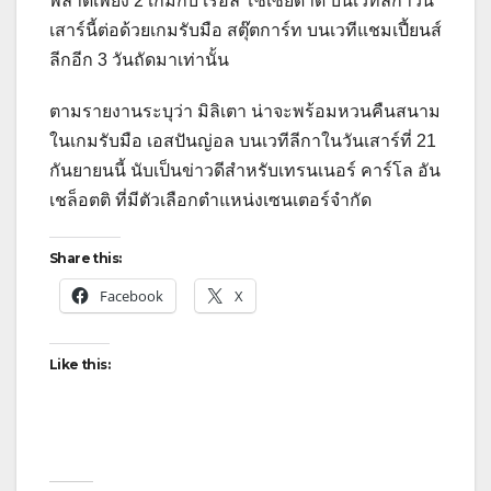
พลาดเพียง 2 เกมกับ เรอัล โซเซียดาด บนเวทีลีกาวัน
เสาร์นี้ต่อด้วยเกมรับมือ สตุ๊ตการ์ท บนเวทีแชมเปี้ยนส์
ลีกอีก 3 วันถัดมาเท่านั้น
ตามรายงานระบุว่า มิลิเตา น่าจะพร้อมหวนคืนสนาม
ในเกมรับมือ เอสปันญ่อล บนเวทีลีกาในวันเสาร์ที่ 21
กันยายนนี้ นับเป็นข่าวดีสำหรับเทรนเนอร์ คาร์โล อัน
เชล็อตติ ที่มีตัวเลือกตำแหน่งเซนเตอร์จำกัด
Share this:
Facebook
X
Like this: