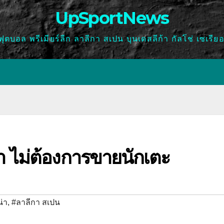
UpSportNews
ุตบอล พรีเมียร์ลีก ลาลีกา สเปน บุนเดสลีก้า กัลโช่ เซเร
่า ไม่ต้องการขายนักเตะ
่า
,
#ลาลีกา สเปน