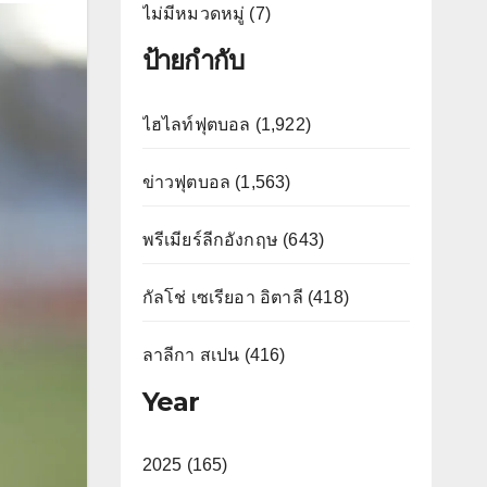
ไม่มีหมวดหมู่ (7)
ป้ายกำกับ
ไฮไลท์ฟุตบอล (1,922)
ข่าวฟุตบอล (1,563)
พรีเมียร์ลีกอังกฤษ (643)
กัลโช่ เซเรียอา อิตาลี (418)
ลาลีกา สเปน (416)
Year
2025 (165)