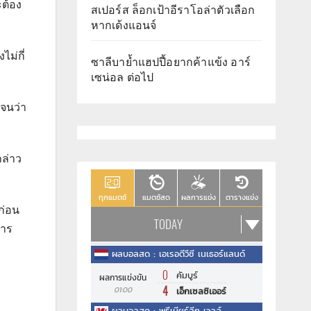
ะต้อง
สเปอร์ส ล็อกเป้าอีราโอล่าตัวเลือก
หากเด้งแอนจ์
ม่กี่
ซาลีบาย้ำแฮปปี้อยากค้าแข้ง อาร์
เซน่อล ต่อไป
เจนว่า
กล่าว
ก่อน
การ