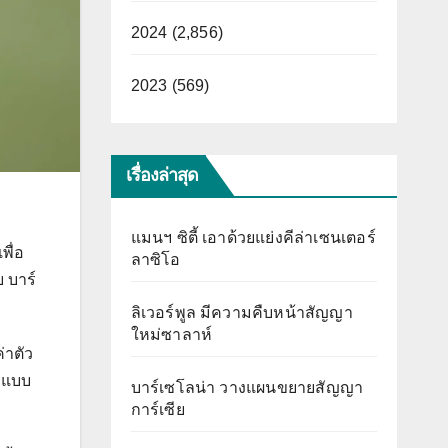
2024 (2,856)
2023 (569)
เรื่องล่าสุด
แมนฯ ซิตี้ เอาด้วยแย่งคีล่าเซนเตอร์
พื่อ
ลาซิโอ
 บาร์
ลิเวอร์พูล มีความคืบหน้าสัญญา
ใหม่ซาลาห์
่าตัว
สรแบบ
บาร์เซโลน่า วางแผนขยายสัญญา
การ์เซีย