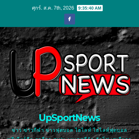
Skip
ศุกร์. ส.ค. 7th, 2026
9:35:40 AM
to
content
UpSportNews
ข่าว ข่าวกีฬา ข่าวฟุตบอล ไฮไลท์ ไฮไลท์ฟุตบอล