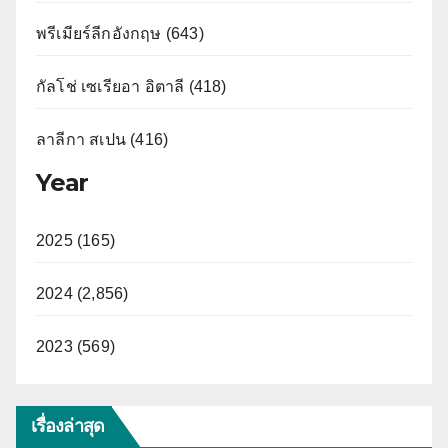
พรีเมียร์ลีกอังกฤษ (643)
กัลโช่ เซเรียอา อิตาลี (418)
ลาลีกา สเปน (416)
Year
2025 (165)
2024 (2,856)
2023 (569)
เรื่องล่าสุด