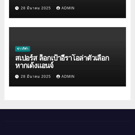
28 มีนาคม 2025
ADMIN
ข่าวกีฬา
สเปอร์ส ล็อกเป้าอีราโอล่าตัวเลือก
หากเด้งแอนจ์
28 มีนาคม 2025
ADMIN