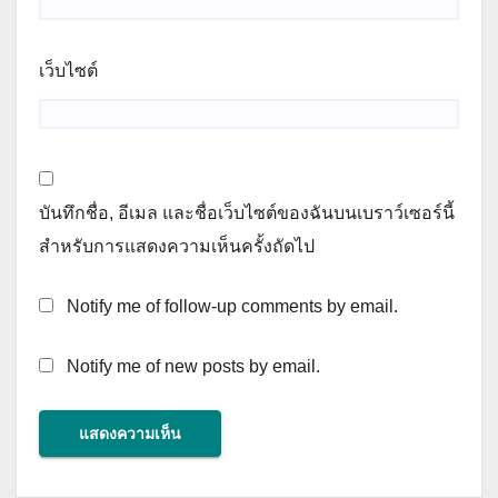
เว็บไซต์
บันทึกชื่อ, อีเมล และชื่อเว็บไซต์ของฉันบนเบราว์เซอร์นี้
สำหรับการแสดงความเห็นครั้งถัดไป
Notify me of follow-up comments by email.
Notify me of new posts by email.