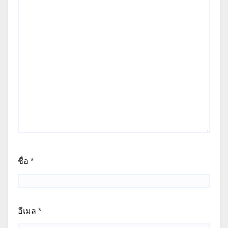
ชื่อ
*
อีเมล
*