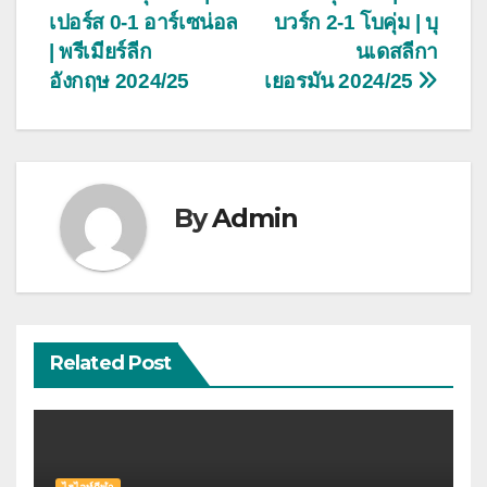
แนะแนว
เปอร์ส 0-1 อาร์เซน่อล
บวร์ก 2-1 โบคุ่ม | บุ
เรื่อง
| พรีเมียร์ลีก
นเดสลีกา
อังกฤษ 2024/25
เยอรมัน 2024/25
By
Admin
Related Post