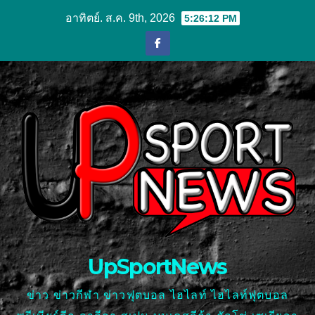
Skip
อาทิตย์. ส.ค. 9th, 2026
5:26:13 PM
to
content
UpSportNews
ข่าว ข่าวกีฬา ข่าวฟุตบอล ไฮไลท์ ไฮไลท์ฟุตบอล