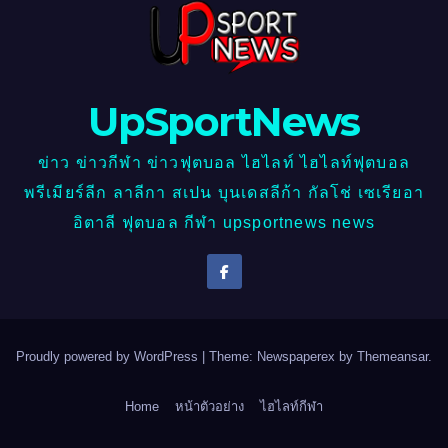
UpSportNews
ข่าว ข่าวกีฬา ข่าวฟุตบอล ไฮไลท์ ไฮไลท์ฟุตบอล
พรีเมียร์ลีก ลาลีกา สเปน บุนเดสลีก้า กัลโช่ เซเรียอา
อิตาลี ฟุตบอล กีฬา upsportnews news
Proudly powered by WordPress
|
Theme: Newspaperex by
Themeansar
.
Home
หน้าตัวอย่าง
ไฮไลท์กีฬา