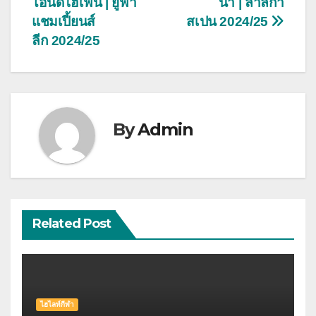
ไอนด์โฮเฟ่น | ยูฟ่า
น่า | ลาลีกา
แชมเปี้ยนส์
สเปน 2024/25
ลีก 2024/25
By
Admin
Related Post
ไฮไลท์กีฬา