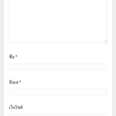
ชื่อ
*
อีเมล
*
เว็บไซต์