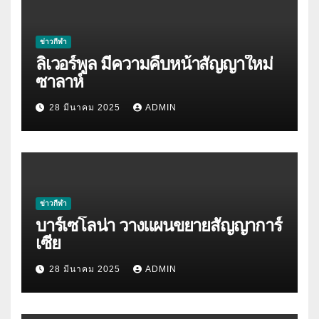
ข่าวกีฬา
ลิเวอร์พูล มีความคืบหน้าสัญญาใหม่
ซาลาห์
28 มีนาคม 2025
ADMIN
ข่าวกีฬา
บาร์เซโลน่า วางแผนขยายสัญญาการ์
เซีย
28 มีนาคม 2025
ADMIN