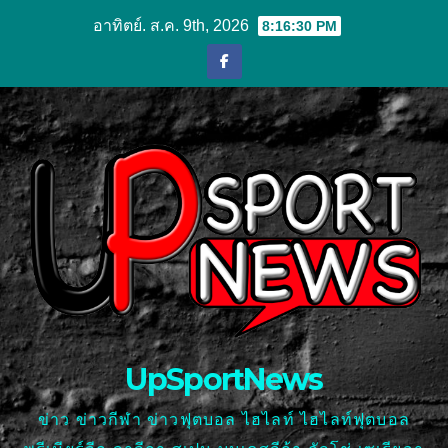
Skip
อาทิตย์. ส.ค. 9th, 2026
8:16:31 PM
to
content
UpSportNews
ข่าว ข่าวกีฬา ข่าวฟุตบอล ไฮไลท์ ไฮไลท์ฟุตบอล