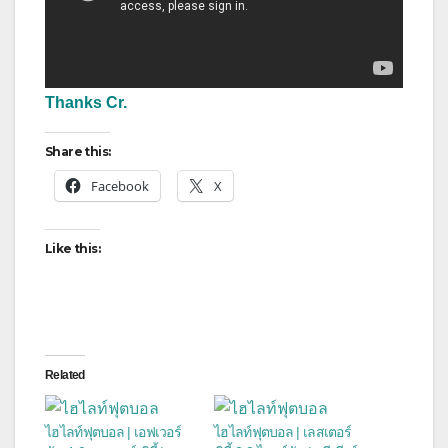
Thanks Cr.
Share this:
Facebook
X
Like this:
Related
ไฮไลท์ฟุตบอล | เอฟเวอร์
ไฮไลท์ฟุตบอล | เลสเตอร์