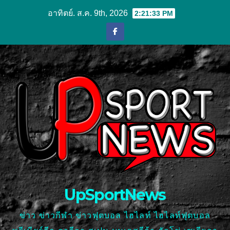
Skip
อาทิตย์. ส.ค. 9th, 2026
2:21:34 PM
to
content
UpSportNews
ข่าว ข่าวกีฬา ข่าวฟุตบอล ไฮไลท์ ไฮไลท์ฟุตบอล