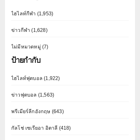
ไฮไลท์กีฬา (1,953)
ข่าวกีฬา (1,628)
ไม่มีหมวดหมู่ (7)
ป้ายกำกับ
ไฮไลท์ฟุตบอล (1,922)
ข่าวฟุตบอล (1,563)
พรีเมียร์ลีกอังกฤษ (643)
กัลโช่ เซเรียอา อิตาลี (418)