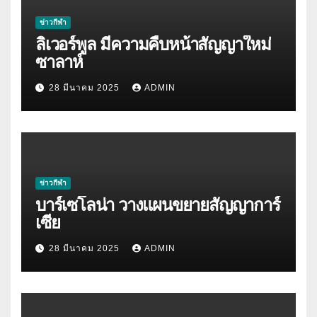
ข่าวกีฬา
ลิเวอร์พูล มีความคืบหน้าสัญญาใหม่
ซาลาห์
28 มีนาคม 2025
ADMIN
ข่าวกีฬา
บาร์เซโลน่า วางแผนขยายสัญญาการ์
เซีย
28 มีนาคม 2025
ADMIN