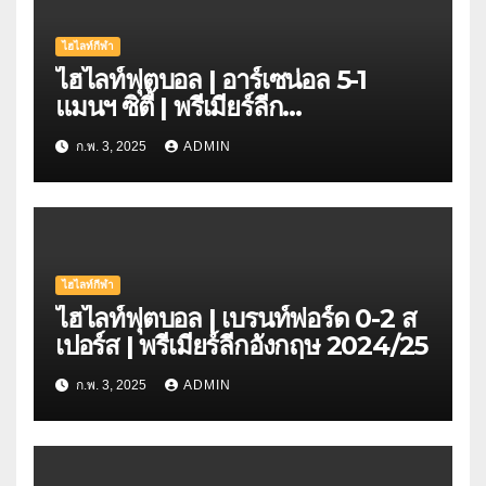
ไฮไลท์กีฬา
ไฮไลท์ฟุตบอล | อาร์เซน่อล 5-1
แมนฯ ซิตี้ | พรีเมียร์ลีก
อังกฤษ 2024/25
ก.พ. 3, 2025
ADMIN
ไฮไลท์กีฬา
ไฮไลท์ฟุตบอล | เบรนท์ฟอร์ด 0-2 ส
เปอร์ส | พรีเมียร์ลีกอังกฤษ 2024/25
ก.พ. 3, 2025
ADMIN