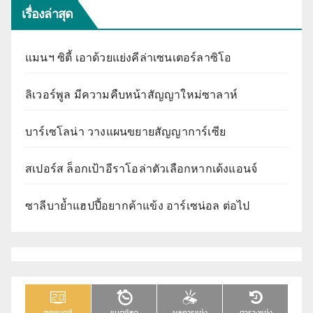
เรื่องล่าสุด
แมนฯ ซิตี้ เอาด้วยแย่งคีล่าเซนเตอร์ลาซิโอ
ลิเวอร์พูล มีความคืบหน้าสัญญาใหม่ซาลาห์
บาร์เซโลน่า วางแผนขยายสัญญาการ์เซีย
สเปอร์ส ล็อกเป้าอีราโอล่าตัวเลือกหากเด้งแอนจ์
ซาลีบาย้ำแฮปปี้อยากค้าแข้ง อาร์เซน่อล ต่อไป