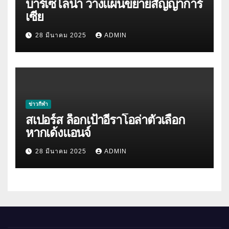
บาร์เซโลน่า วางแผนขยายสัญญาการ์
เซีย
28 มีนาคม 2025
ADMIN
ข่าวกีฬา
สเปอร์ส ล็อกเป้าอีราโอล่าตัวเลือก
หากเด้งแอนจ์
28 มีนาคม 2025
ADMIN