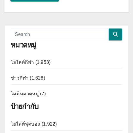
หมวดหมู่
ไฮไลท์กีฬา (1,953)
ข่าวกีฬา (1,628)
ไม่มีหมวดหมู่ (7)
ป้ายกำกับ
ไฮไลท์ฟุตบอล (1,922)