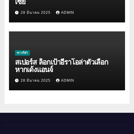
เซีย
28 มีนาคม 2025
ADMIN
ข่าวกีฬา
สเปอร์ส ล็อกเป้าอีราโอล่าตัวเลือก
หากเด้งแอนจ์
28 มีนาคม 2025
ADMIN