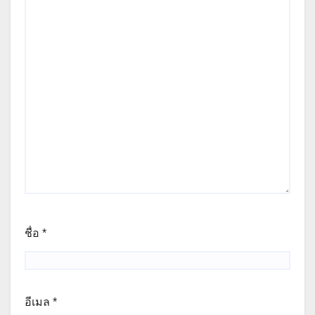
ชื่อ
*
อีเมล
*