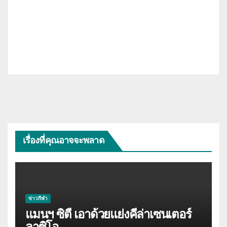
เรื่องที่คุณอาจจะพลาด
ข่าวกีฬา
แมนฯ ซิตี้ เอาด้วยแย่งคีล่าเซนเตอร์
ลาซิโอ