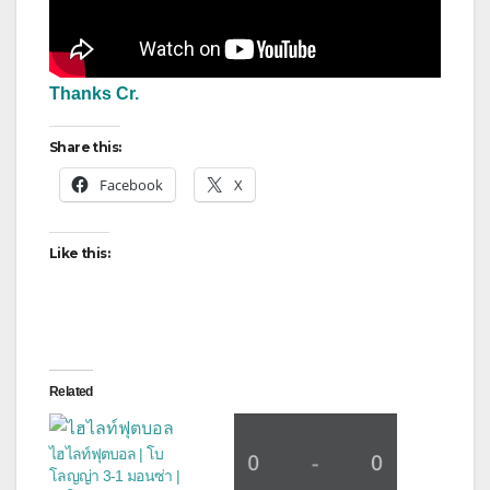
Thanks Cr.
Share this:
Facebook
X
Like this:
Related
ไฮไลท์ฟุตบอล | โบ
โลญญ่า 3-1 มอนซ่า |