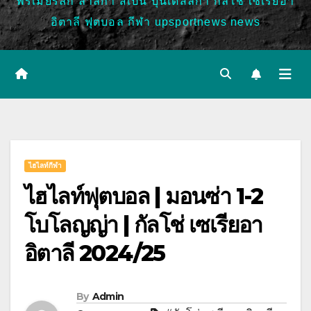
พรีเมียร์ลีก ลาลีกา สเปน บุนเดสลีก้า กัลโช่ เซเรียอา
อิตาลี ฟุตบอล กีฬา upsportnews news
ไฮไลท์กีฬา
ไฮไลท์ฟุตบอล | มอนซ่า 1-2
โบโลญญ่า | กัลโช่ เซเรียอา
อิตาลี 2024/25
By
Admin