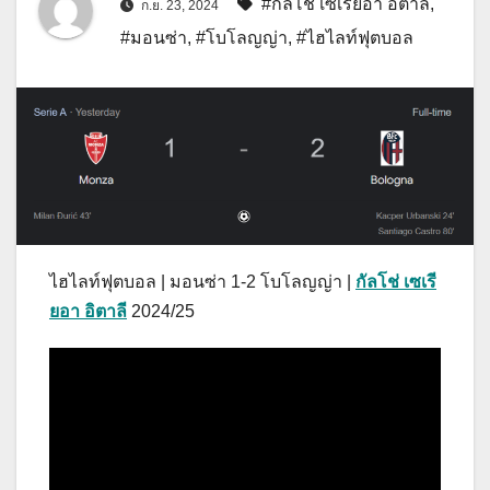
#กัลโช่ เซเรียอา อิตาลี
,
ก.ย. 23, 2024
#มอนซ่า
,
#โบโลญญ่า
,
#ไฮไลท์ฟุตบอล
ไฮไลท์ฟุตบอล | มอนซ่า 1-2 โบโลญญ่า |
กัลโช่ เซเรี
ยอา อิตาลี
2024/25