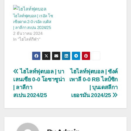
ไฮไลท์ฟุตบอล | เรอัล โซ
เซียดาด 2-0 เรอัล เบติส
| ลาลีกา สเปน 2024/25
2 ธันวาคม 2024
In "ไฮไลท์กีฬา"
แนะแนว
ไฮไลท์ฟุตบอล | บา
ไฮไลท์ฟุตบอล | ซังค์
เลนเซีย 0-0 โอซาซูน่า
เพาลี 0-0 RB ไลป์ซิก
เรื่อง
| ลาลีกา
| บุนเดสลีกา
สเปน 2024/25
เยอรมัน 2024/25