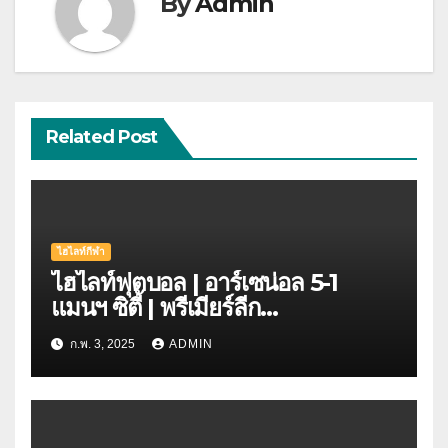
By
Admin
Related Post
ไฮไลท์กีฬา
ไฮไลท์ฟุตบอล | อาร์เซน่อล 5-1
แมนฯ ซิตี้ | พรีเมียร์ลีก
อังกฤษ 2024/25
ก.พ. 3, 2025
ADMIN