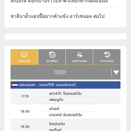
สเปอร์ส ล็อกเป้าอีราโอล่าตัวเลือกหากเด้งแอนจ์
ซาลีบาย้ำแฮปปี้อยากค้าแข้ง อาร์เซน่อล ต่อไป