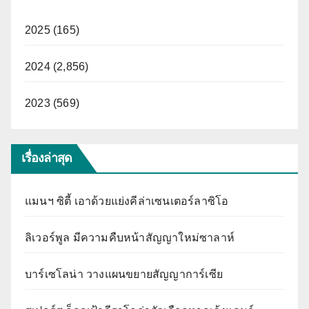
2025 (165)
2024 (2,856)
2023 (569)
เรื่องล่าสุด
แมนฯ ซิตี้ เอาด้วยแย่งคีล่าเซนเตอร์ลาซิโอ
ลิเวอร์พูล มีความคืบหน้าสัญญาใหม่ซาลาห์
บาร์เซโลน่า วางแผนขยายสัญญาการ์เซีย