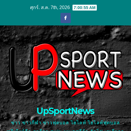
Skip
ศุกร์. ส.ค. 7th, 2026
7:00:56 AM
to
content
UpSportNews
ข่าว ข่าวกีฬา ข่าวฟุตบอล ไฮไลท์ ไฮไลท์ฟุตบอล