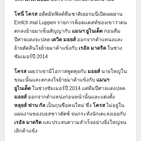
โทนี่ โครส
อดีตมิดฟิลด์ทีมชาติเยอรมนีเปิดเผยผ่าน
Einfch mal Luppen รายการพ็อดแคสท์ของเขาว่าตน
ตกลงย้ายมาเซ็นสัญญากับ
แมนฯ ยูไนเต็ด
ก่อนทีม
ปีศาจแดงจะปลด
เดวิด มอยส์
ออกจากตำแหน่งและ
ย้ายตัดสินใจย้ายมาค้าแข้งกับ
เรอัล มาดริด
ในช่วง
ซัมเมอร์ปี 2014
โครส
เผยว่าเขามีโอกาสพูดคุยกับ
มอยส์
นายใหญ่ใน
ขณะนั้นและตกลงใจย้ายมาค้าแข้งกับ
แมนฯ
ยูไนเต็ด
ในช่วงซัมเมอร์ปี 2014 แต่ทีมปีศาจแดงปลด
มอยส์
ออกจากตำแหน่งก่อนหน้านั้นและแต่งตั้ง
หลุยส์ ฟาน กัล
เป็นกุนซือคนใหม่ ซึ่ง
โครส
ไม่อยู่ใน
แผนงานของบอสชาวดัตช์ จนกระทั่งนักเตะลงเอยกับ
เรอัล มาดริด
และประสบความสำเร็จอย่างยิ่งใหญ่จน
เลิกค้าแข้ง