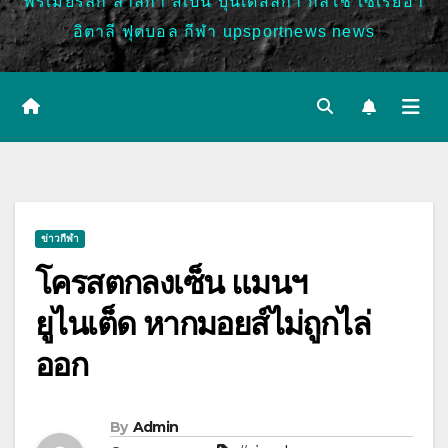
พรีเมียร์ลีก ลาลีกา สเปน บุนเดสลีก้า กัลโช่ เซเรียอา
อิตาลี ฟุตบอล กีฬา upsportnews news
ข่าวกีฬา
โครสตกลงเซ็น แมนฯ
ยูไนเต็ด หากมอยส์ไม่ถูกไล่
ออก
By
Admin