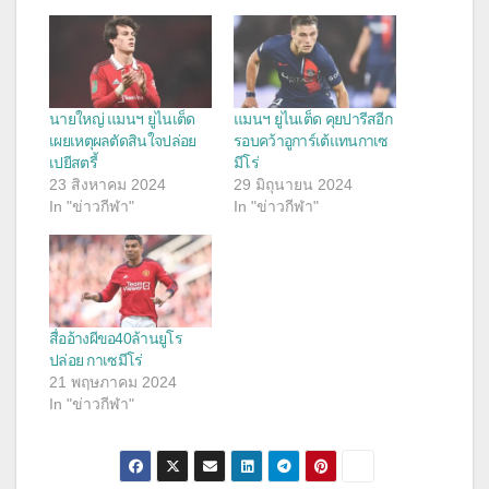
นายใหญ่ แมนฯ ยูไนเต็ด
แมนฯ ยูไนเต็ด คุยปารีสอีก
เผยเหตุผลตัดสินใจปล่อย
รอบคว้าอูการ์เต้แทนกาเซ
เปยีสตรี้
มีโร่
23 สิงหาคม 2024
29 มิถุนายน 2024
In "ข่าวกีฬา"
In "ข่าวกีฬา"
สื่ออ้างผีขอ40ล้านยูโร
ปล่อย กาเซมีโร่
21 พฤษภาคม 2024
In "ข่าวกีฬา"