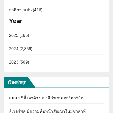
ลาลีกา สเปน (416)
Year
2025 (165)
2024 (2,856)
2023 (569)
เรื่องล่าสุด
แมนฯ ซิตี้ เอาด้วยแย่งคีล่าเซนเตอร์ลาซิโอ
ลิเวอร์พูล มีความคืบหน้าสัญญาใหม่ซาลาห์