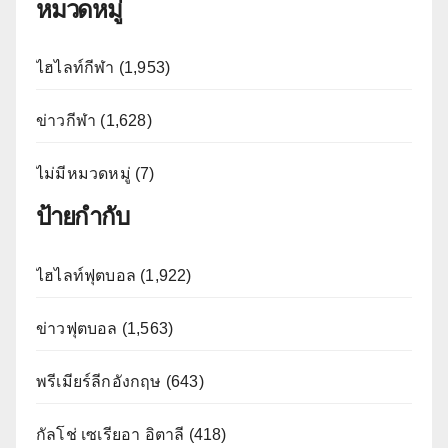
หมวดหมู่
ไฮไลท์กีฬา (1,953)
ข่าวกีฬา (1,628)
ไม่มีหมวดหมู่ (7)
ป้ายกำกับ
ไฮไลท์ฟุตบอล (1,922)
ข่าวฟุตบอล (1,563)
พรีเมียร์ลีกอังกฤษ (643)
กัลโช่ เซเรียอา อิตาลี (418)