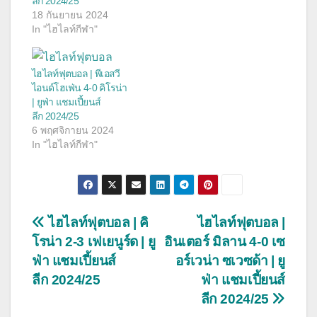
ลีก 2024/25
18 กันยายน 2024
In "ไฮไลท์กีฬา"
ไฮไลท์ฟุตบอล | พีเอสวี
ไอนด์โฮเฟ่น 4-0 คิโรน่า
| ยูฟ่า แชมเปี้ยนส์
ลีก 2024/25
6 พฤศจิกายน 2024
In "ไฮไลท์กีฬา"
แนะแนว
ไฮไลท์ฟุตบอล | คิ
ไฮไลท์ฟุตบอล |
โรน่า 2-3 เฟเยนูร์ด | ยู
อินเตอร์ มิลาน 4-0 เซ
เรื่อง
ฟ่า แชมเปี้ยนส์
อร์เวน่า ซเวซด้า | ยู
ลีก 2024/25
ฟ่า แชมเปี้ยนส์
ลีก 2024/25