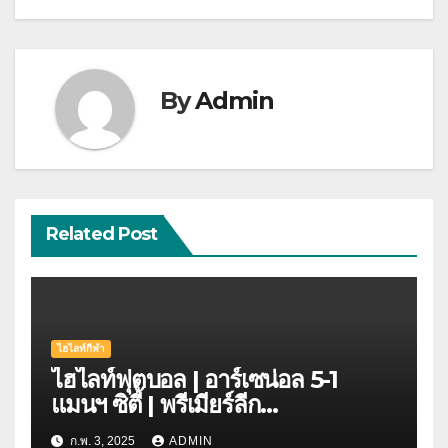
By
Admin
Related Post
ไฮไลท์กีฬา
ไฮไลท์ฟุตบอล | อาร์เซน่อล 5-1
แมนฯ ซิตี้ | พรีเมียร์ลีก
อังกฤษ 2024/25
ก.พ. 3, 2025
ADMIN