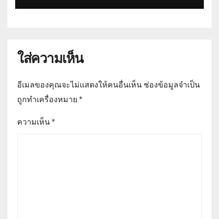
ใส่ความเห็น
อีเมลของคุณจะไม่แสดงให้คนอื่นเห็น
ช่องข้อมูลจำเป็น
ถูกทำเครื่องหมาย
*
ความเห็น
*