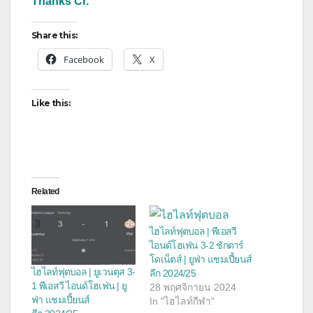
Thanks Cr.
Share this:
Facebook
X
Like this:
Related
ไฮไลท์ฟุตบอล | พีเอสวี
ไอนด์โฮเฟ่น 3-2 ชักตาร์
โดเน็ตส์ | ยูฟ่า แชมเปี้ยนส์
ไฮไลท์ฟุตบอล | ยูเวนตุส 3-
ลีก 2024/25
1 พีเอสวี ไอนด์โฮเฟ่น | ยู
28 พฤศจิกายน 2024
ฟ่า แชมเปี้ยนส์
In "ไฮไลท์กีฬา"