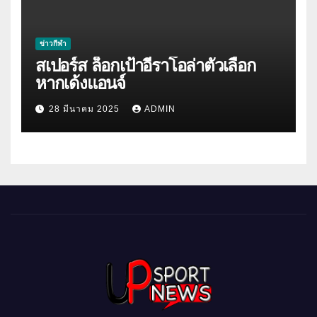
ข่าวกีฬา
สเปอร์ส ล็อกเป้าอีราโอล่าตัวเลือก
หากเด้งแอนจ์
28 มีนาคม 2025
ADMIN