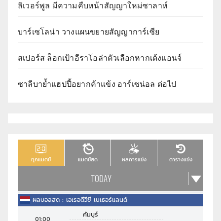
ลิเวอร์พูล มีความคืบหน้าสัญญาใหม่ซาลาห์
บาร์เซโลน่า วางแผนขยายสัญญาการ์เซีย
สเปอร์ส ล็อกเป้าอีราโอล่าตัวเลือกหากเด้งแอนจ์
ซาลีบาย้ำแฮปปี้อยากค้าแข้ง อาร์เซน่อล ต่อไป