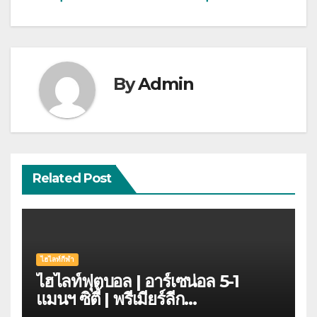
By
Admin
Related Post
ไฮไลท์กีฬา
ไฮไลท์ฟุตบอล | อาร์เซน่อล 5-1
แมนฯ ซิตี้ | พรีเมียร์ลีก
อังกฤษ 2024/25