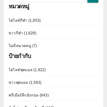
หมวดหมู่
ไฮไลท์กีฬา (1,953)
ข่าวกีฬา (1,628)
ไม่มีหมวดหมู่ (7)
ป้ายกำกับ
ไฮไลท์ฟุตบอล (1,922)
ข่าวฟุตบอล (1,563)
พรีเมียร์ลีกอังกฤษ (643)