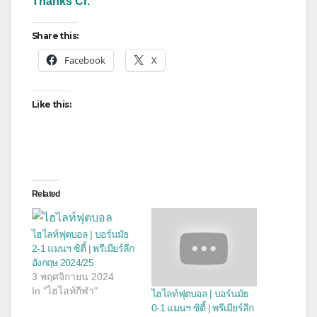
Thanks Cr.
Share this:
Facebook
X
Like this:
Related
ไฮไลท์ฟุตบอล | บอร์นมัธ
2-1 แมนฯ ซิตี้ | พรีเมียร์ลีก
อังกฤษ 2024/25
3 พฤศจิกายน 2024
In "ไฮไลท์กีฬา"
ไฮไลท์ฟุตบอล | บอร์นมัธ
0-1 แมนฯ ซิตี้ | พรีเมียร์ลีก