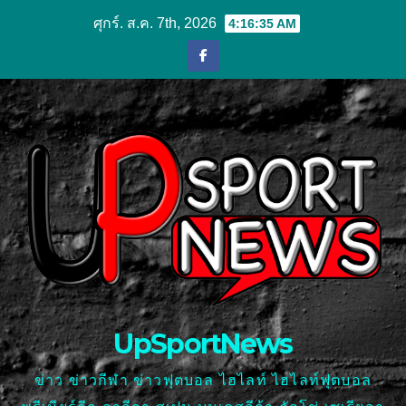
Skip
ศุกร์. ส.ค. 7th, 2026
4:16:36 AM
to
content
UpSportNews
ข่าว ข่าวกีฬา ข่าวฟุตบอล ไฮไลท์ ไฮไลท์ฟุตบอล