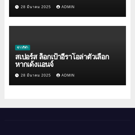
28 มีนาคม 2025
ADMIN
ข่าวกีฬา
สเปอร์ส ล็อกเป้าอีราโอล่าตัวเลือก
หากเด้งแอนจ์
28 มีนาคม 2025
ADMIN