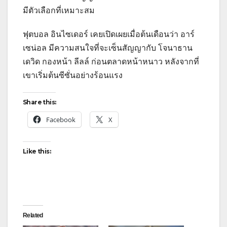
มีตัวเลือกที่เหมาะสม
ฟุตบอล อินไซเดอร์ เคยเปิดเผยเมื่อต้นเดือนว่า อาร์
เซน่อล มีความสนใจที่จะเซ็นสัญญากับ โจนาธาน
เดวิด กองหน้า ลีลล์ ก่อนตลาดหน้าหนาว หลังจากที่
เขาเริ่มต้นซีซั่นอย่างร้อนแรง
Share this:
Facebook
X
Like this:
Related