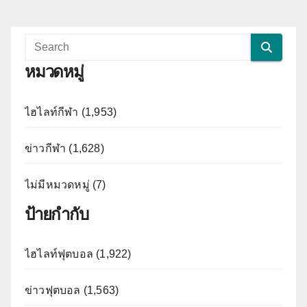
หมวดหมู่
ไฮไลท์กีฬา (1,953)
ข่าวกีฬา (1,628)
ไม่มีหมวดหมู่ (7)
ป้ายกำกับ
ไฮไลท์ฟุตบอล (1,922)
ข่าวฟุตบอล (1,563)