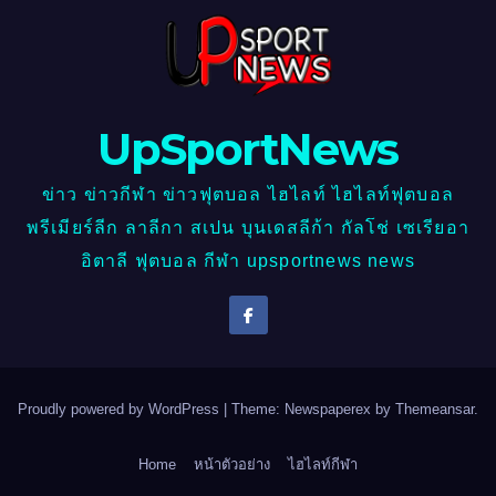
UpSportNews
ข่าว ข่าวกีฬา ข่าวฟุตบอล ไฮไลท์ ไฮไลท์ฟุตบอล
พรีเมียร์ลีก ลาลีกา สเปน บุนเดสลีก้า กัลโช่ เซเรียอา
อิตาลี ฟุตบอล กีฬา upsportnews news
Proudly powered by WordPress
|
Theme: Newspaperex by
Themeansar
.
Home
หน้าตัวอย่าง
ไฮไลท์กีฬา