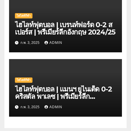
ไฮไลท์กีฬา
ไฮไลท์ฟุตบอล | เบรนท์ฟอร์ด 0-2 ส
เปอร์ส | พรีเมียร์ลีกอังกฤษ 2024/25
ก.พ. 3, 2025
ADMIN
ไฮไลท์กีฬา
ไฮไลท์ฟุตบอล | แมนฯ ยูไนเต็ด 0-2
คริสตัล พาเลซ | พรีเมียร์ลีก
อังกฤษ 2024/25
ก.พ. 3, 2025
ADMIN