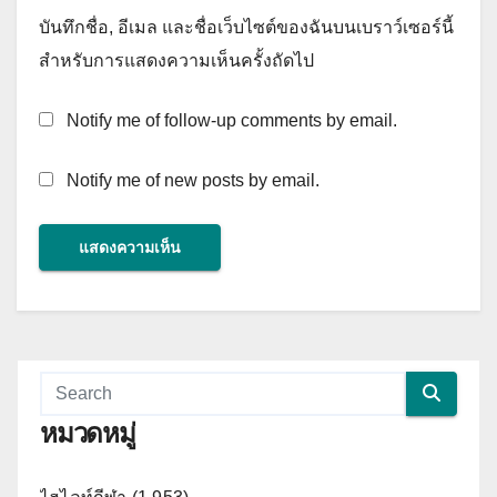
บันทึกชื่อ, อีเมล และชื่อเว็บไซต์ของฉันบนเบราว์เซอร์นี้
สำหรับการแสดงความเห็นครั้งถัดไป
Notify me of follow-up comments by email.
Notify me of new posts by email.
หมวดหมู่