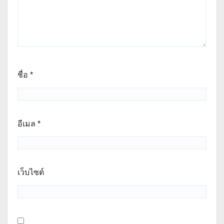
ชื่อ
*
อีเมล
*
เว็บไซต์