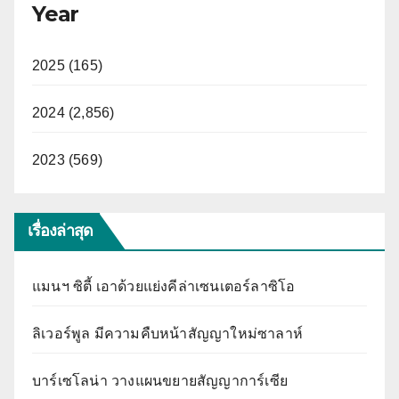
Year
2025 (165)
2024 (2,856)
2023 (569)
เรื่องล่าสุด
แมนฯ ซิตี้ เอาด้วยแย่งคีล่าเซนเตอร์ลาซิโอ
ลิเวอร์พูล มีความคืบหน้าสัญญาใหม่ซาลาห์
บาร์เซโลน่า วางแผนขยายสัญญาการ์เซีย