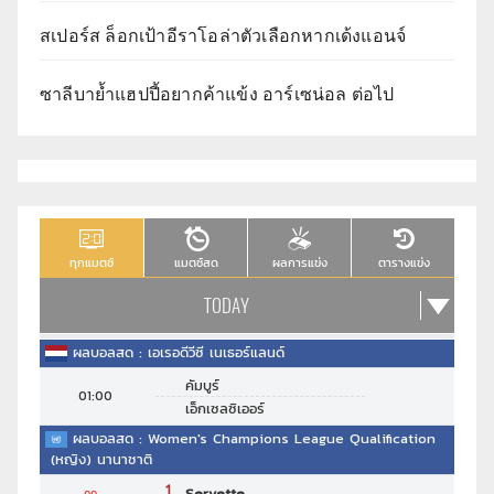
สเปอร์ส ล็อกเป้าอีราโอล่าตัวเลือกหากเด้งแอนจ์
ซาลีบาย้ำแฮปปี้อยากค้าแข้ง อาร์เซน่อล ต่อไป