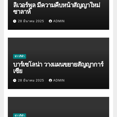
ลิเวอร์พูล มีความคืบหน้าสัญญาใหม่
ซาลาห์
28 มีนาคม 2025
ADMIN
ข่าวกีฬา
บาร์เซโลน่า วางแผนขยายสัญญาการ์
เซีย
28 มีนาคม 2025
ADMIN
ข่าวกีฬา