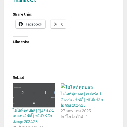
Thanks Cr.
Share this:
Facebook
X
Like this:
Related
ไฮไลท์ฟุตบอล | สเปอร์ส 1-
2 เลสเตอร์ ซิตี้ | พรีเมียร์ลีก
อังกฤษ 2024/25
ไฮไลท์ฟุตบอล | ฟูแล่ม 2-1
27 มกราคม 2025
เลสเตอร์ ซิตี้ | พรีเมียร์ลีก
In "ไฮไลท์กีฬา"
อังกฤษ 2024/25