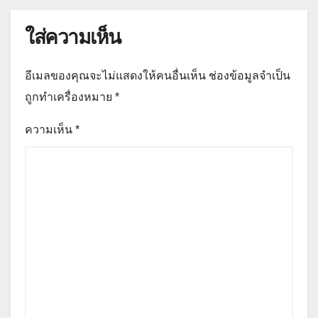
ใส่ความเห็น
อีเมลของคุณจะไม่แสดงให้คนอื่นเห็น
ช่องข้อมูลจำเป็น
ถูกทำเครื่องหมาย
*
ความเห็น
*