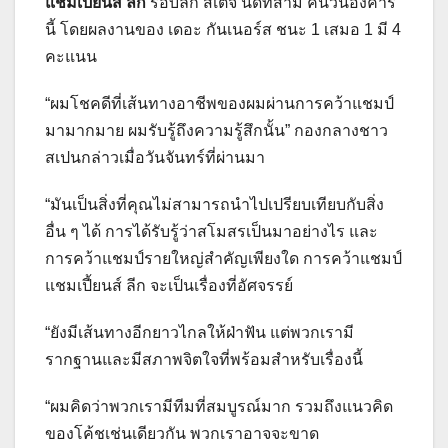
แชมเปี้ยนส์ ลีก
รอบลีก สเตจ นัดที่สาม คืนวันอังคาร
นี้ โดยผลงานของ เดอะ กันเนอร์ส ชนะ 1 เสมอ 1 มี 4
คะแนน
“ผมโชคดีที่เส้นทางอาชีพของผมผ่านการคว้าแชมป์
มามากมาย ผมรับรู้ถึงความรู้สึกนั้น” กองกลางชาว
สเปนกล่าวเมื่อวันจันทร์ที่ผ่านมา
“มันเป็นสิ่งที่คุณไม่สามารถนำไปเปรียบเทียบกับสิ่ง
อื่น ๆ ได้ การได้รับรู้ว่าสโมสรเป็นมาอย่างไร และ
การคว้าแชมป์รายใหญ่สำคัญเพียงใด การคว้าแชมป์
แชมเปี้ยนส์ ลีก จะเป็นเรื่องที่อัศจรรย์
“ยังมีเส้นทางอีกยาวไกลให้ฝ่าฟัน แต่พวกเรามี
รากฐานและมีสภาพจิตใจที่พร้อมสำหรับเรื่องนี้
“ผมคิดว่าพวกเรามีทีมที่สมบูรณ์มาก รวมถึงแนวคิด
ของโค้ชเช่นเดียวกัน พวกเราอาจจะขาด