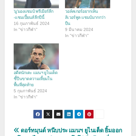
‘มู’มองแชมป์ พรีเมียร์ลีก
วอล์คเกอร์อยากเห็น
-แชมเปี้ยนส์ลีกปีนี้
ลิเวอร์พูล แชมป์มากกว่า
16 กุมภาพันธ์ 2024
ปืน
In "ข่าวกีฬา"
9 มีนาคม 2024
In "ข่าวกีฬา"
อดีตนักเตะ แมนฯ ยูไนเต็ด
ชี้ปืนขาดความเหี้ยมใน
พื้นที่สุดท้าย
5 กุมภาพันธ์ 2024
In "ข่าวกีฬา"
แนะแนว
ดอร์ทมุนด์ หนีบประ
แมนฯ ยูไนเต็ด ยิ้มออก