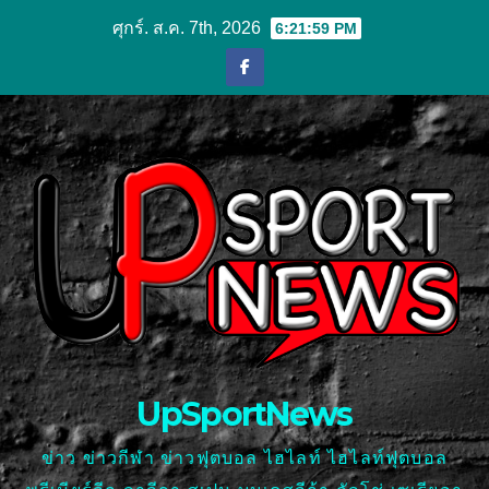
Skip
ศุกร์. ส.ค. 7th, 2026
6:22:00 PM
to
content
UpSportNews
ข่าว ข่าวกีฬา ข่าวฟุตบอล ไฮไลท์ ไฮไลท์ฟุตบอล