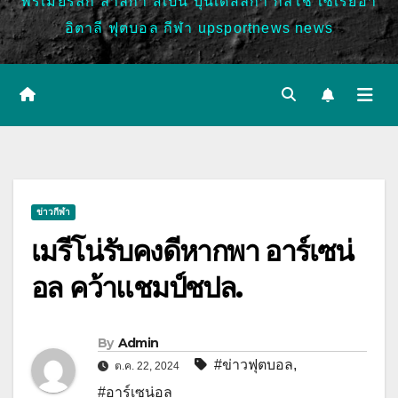
พรีเมียร์ลีก ลาลีกา สเปน บุนเดสลีก้า กัลโช่ เซเรียอา
อิตาลี ฟุตบอล กีฬา upsportnews news
ข่าวกีฬา
เมรีโน่รับคงดีหากพา อาร์เซน่
อล คว้าแชมป์ชปล.
By
Admin
#ข่าวฟุตบอล
,
ต.ค. 22, 2024
#อาร์เซน่อล