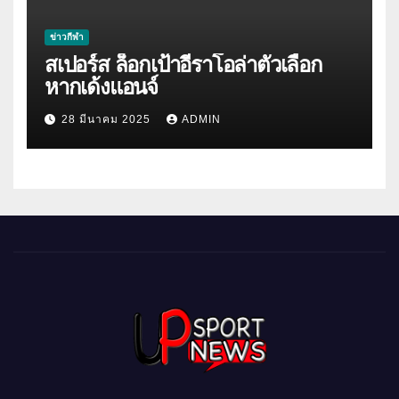
ข่าวกีฬา
สเปอร์ส ล็อกเป้าอีราโอล่าตัวเลือก
หากเด้งแอนจ์
28 มีนาคม 2025
ADMIN