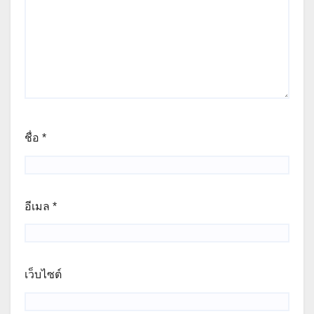
ชื่อ
*
อีเมล
*
เว็บไซต์