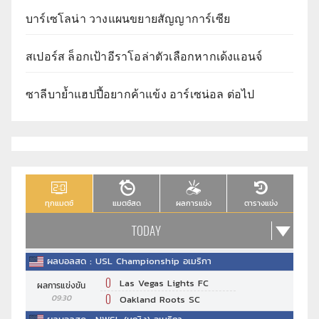
บาร์เซโลน่า วางแผนขยายสัญญาการ์เซีย
สเปอร์ส ล็อกเป้าอีราโอล่าตัวเลือกหากเด้งแอนจ์
ซาลีบาย้ำแฮปปี้อยากค้าแข้ง อาร์เซน่อล ต่อไป