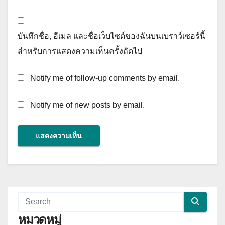
บันทึกชื่อ, อีเมล และชื่อเว็บไซต์ของฉันบนเบราว์เซอร์นี้
สำหรับการแสดงความเห็นครั้งถัดไป
Notify me of follow-up comments by email.
Notify me of new posts by email.
หมวดหมู่