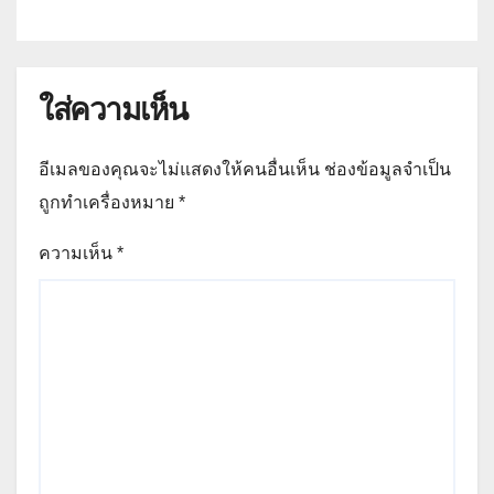
ใส่ความเห็น
อีเมลของคุณจะไม่แสดงให้คนอื่นเห็น
ช่องข้อมูลจำเป็น
ถูกทำเครื่องหมาย
*
ความเห็น
*