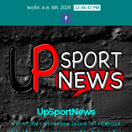
Skip
พฤหัส. ส.ค. 6th, 2026
12:45:48 PM
to
content
UpSportNews
ข่าว ข่าวกีฬา ข่าวฟุตบอล ไฮไลท์ ไฮไลท์ฟุตบอล