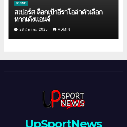
ข่าวกีฬา
สเปอร์ส ล็อกเป้าอีราโอล่าตัวเลือก
หากเด้งแอนจ์
28 มีนาคม 2025
ADMIN
UpSportNews