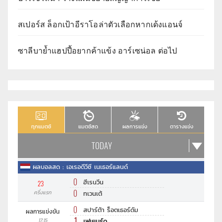
สเปอร์ส ล็อกเป้าอีราโอล่าตัวเลือกหากเด้งแอนจ์
ซาลีบาย้ำแฮปปี้อยากค้าแข้ง อาร์เซน่อล ต่อไป