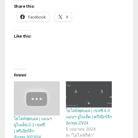
Share this:
Facebook
X
Like this:
Related
ไฮไลท์ฟุตบอล | เชลซี 4-3
แมนฯ ยูไนเต็ด | พรีเมียร์ลีก
ไฮไลท์ฟุตบอล | แมนฯ
อังกฤษ 23/24
ยูไนเต็ด 2-1 เชลซี
5 เมษายน 2024
| พรีเมียร์ลีก
In "ไฮไลท์กีฬา"
อังกฤษ 2023/24