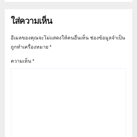
ใส่ความเห็น
อีเมลของคุณจะไม่แสดงให้คนอื่นเห็น
ช่องข้อมูลจำเป็น
ถูกทำเครื่องหมาย
*
ความเห็น
*