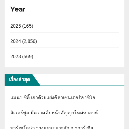
Year
2025 (165)
2024 (2,856)
2023 (569)
เรื่องล่าสุด
แมนฯ ซิตี้ เอาด้วยแย่งคีล่าเซนเตอร์ลาซิโอ
ลิเวอร์พูล มีความคืบหน้าสัญญาใหม่ซาลาห์
บาร์เซโลน่า วางแผนขยายสัญญาการ์เซีย