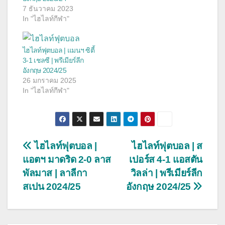
7 ธันวาคม 2023
In "ไฮไลท์กีฬา"
ไฮไลท์ฟุตบอล | แมนฯ ซิตี้
3-1 เชลซี | พรีเมียร์ลีก
อังกฤษ 2024/25
26 มกราคม 2025
In "ไฮไลท์กีฬา"
แนะแนว
ไฮไลท์ฟุตบอล |
ไฮไลท์ฟุตบอล | ส
แอตฯ มาดริด 2-0 ลาส
เปอร์ส 4-1 แอสตัน
เรื่อง
พัลมาส | ลาลีกา
วิลล่า | พรีเมียร์ลีก
สเปน 2024/25
อังกฤษ 2024/25