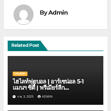
By
Admin
Related Post
ไฮไลท์กีฬา
ไฮไลท์ฟุตบอล | อาร์เซน่อล 5-1
แมนฯ ซิตี้ | พรีเมียร์ลีก
อังกฤษ 2024/25
ก.พ. 3, 2025
ADMIN