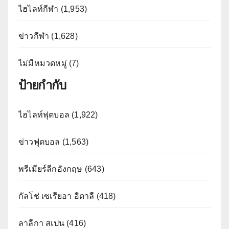
ไฮไลท์กีฬา (1,953)
ข่าวกีฬา (1,628)
ไม่มีหมวดหมู่ (7)
ป้ายกำกับ
ไฮไลท์ฟุตบอล (1,922)
ข่าวฟุตบอล (1,563)
พรีเมียร์ลีกอังกฤษ (643)
กัลโช่ เซเรียอา อิตาลี (418)
ลาลีกา สเปน (416)