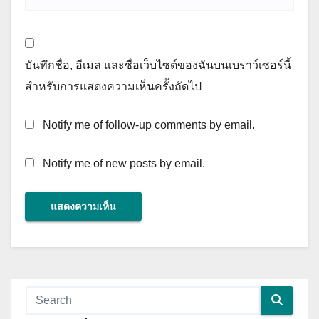
บันทึกชื่อ, อีเมล และชื่อเว็บไซต์ของฉันบนเบราว์เซอร์นี้
สำหรับการแสดงความเห็นครั้งถัดไป
Notify me of follow-up comments by email.
Notify me of new posts by email.