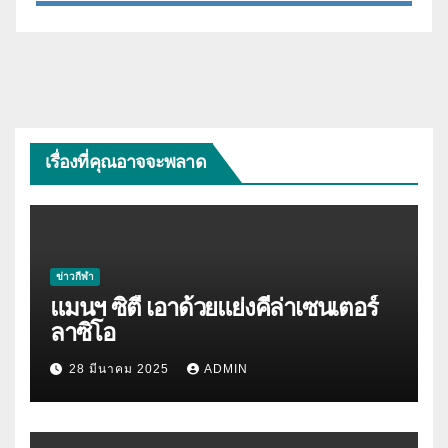
เรื่องที่คุณอาจจะพลาด
ข่าวกีฬา
แมนฯ ซิตี้ เอาด้วยแย่งคีล่าเซนเตอร์
ลาซิโอ
28 มีนาคม 2025
ADMIN