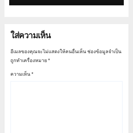
ใส่ความเห็น
อีเมลของคุณจะไม่แสดงให้คนอื่นเห็น
ช่องข้อมูลจำเป็น
ถูกทำเครื่องหมาย
*
ความเห็น
*