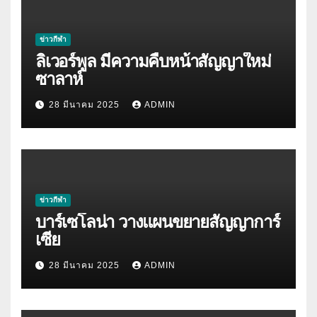
ข่าวกีฬา
ลิเวอร์พูล มีความคืบหน้าสัญญาใหม่
ซาลาห์
28 มีนาคม 2025
ADMIN
ข่าวกีฬา
บาร์เซโลน่า วางแผนขยายสัญญาการ์
เซีย
28 มีนาคม 2025
ADMIN