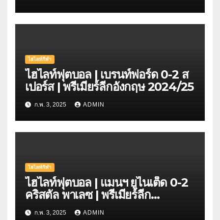
ไฮไลท์กีฬา
ไฮไลท์ฟุตบอล | เบรนท์ฟอร์ด 0-2 ส
เปอร์ส | พรีเมียร์ลีกอังกฤษ 2024/25
ก.พ. 3, 2025
ADMIN
ไฮไลท์กีฬา
ไฮไลท์ฟุตบอล | แมนฯ ยูไนเต็ด 0-2
คริสตัล พาเลซ | พรีเมียร์ลีก
อังกฤษ 2024/25
ก.พ. 3, 2025
ADMIN